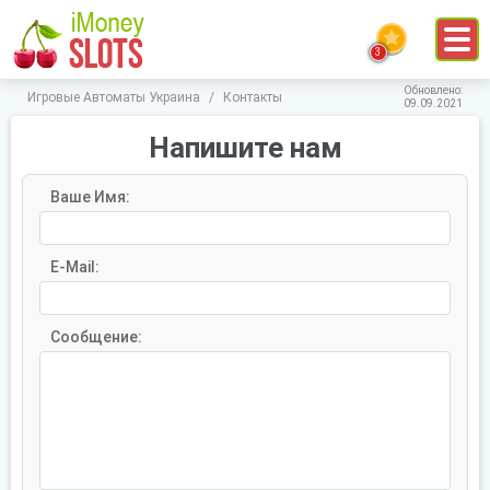
Обновлено:
Игровые Автоматы Украина
/
Контакты
09.09.2021
Напишите нам
Ваше Имя:
E-Mail:
Сообщение: