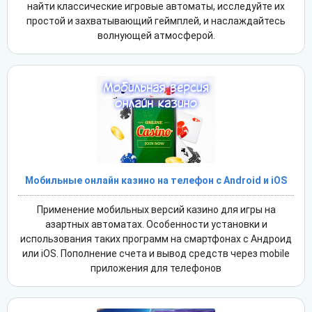
найти классические игровые автоматы, исследуйте их
простой и захватывающий геймплей, и наслаждайтесь
волнующей атмосферой.
Мобильные онлайн казино на телефон с Android и iOS
Применение мобильных версий казино для игры на
азартных автоматах. Особенности установки и
использования таких программ на смартфонах с Андроид
или iOS. Пополнение счета и вывод средств через mobile
приложения для телефонов