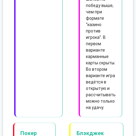
победу выше,
чем при
формате
“казино
против
игрока”. В
первом
варианте
карманные
карты скрыты.
Во втором
варианте игра
ведётся в
открытую и
рассчитывать
можно только
на удачу.
Покер
Блэкджек