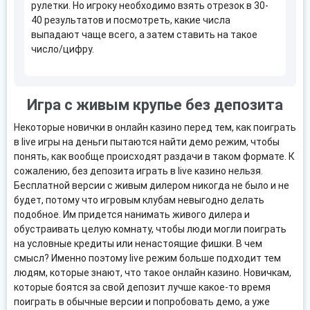
рулетки. Но игроку необходимо взять отрезок в 30-
40 результатов и посмотреть, какие числа
выпадают чаще всего, а затем ставить на такое
число/цифру.
Игра с живым крупье без депозита
Некоторые новички в онлайн казино перед тем, как поиграть
в live игры на деньги пытаются найти демо режим, чтобы
понять, как вообще происходят раздачи в таком формате. К
сожалению, без депозита играть в live казино нельзя.
Бесплатной версии с живым дилером никогда не было и не
будет, потому что игровым клубам невыгодно делать
подобное. Им придется нанимать живого дилера и
обустраивать целую комнату, чтобы люди могли поиграть
на условные кредиты или ненастоящие фишки. В чем
смысл? Именно поэтому live режим больше подходит тем
людям, которые знают, что такое онлайн казино. Новичкам,
которые боятся за свой депозит лучше какое-то время
поиграть в обычные версии и попробовать демо, а уже