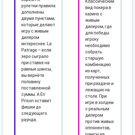
Классический
рулетки правила
вид покера в
дополнены
казино с
двумя пунктами,
живым
которые делают
дилером, где
игру с живым
для победы
дилером
игроку
интереснее. La
необходимо
Patrage – если
собрать
зеро сыграло
старшую
при ставке на
комбинацию
равные шансы,
из карт,
вы вернёте
полученных
половину
при раздаче и
поставленной
лежащих на
суммы. А En
столе. При
Prison оставит
игре в холдем
фишки до
с реальным
следующего
дилером
раунда.
против живых
оппонентов,
шансы на