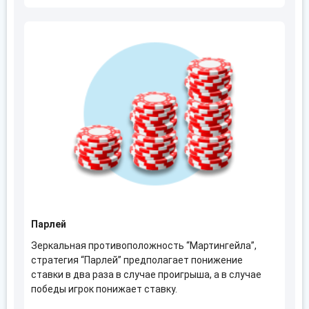
Парлей
Зеркальная противоположность “Мартингейла”,
стратегия “Парлей” предполагает понижение
ставки в два раза в случае проигрыша, а в случае
победы игрок понижает ставку.