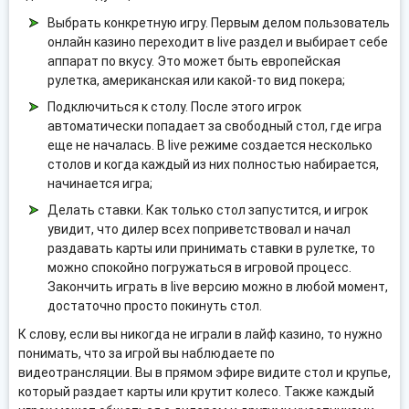
Выбрать конкретную игру. Первым делом пользователь
онлайн казино переходит в live раздел и выбирает себе
аппарат по вкусу. Это может быть европейская
рулетка, американская или какой-то вид покера;
Подключиться к столу. После этого игрок
автоматически попадает за свободный стол, где игра
еще не началась. В live режиме создается несколько
столов и когда каждый из них полностью набирается,
начинается игра;
Делать ставки. Как только стол запустится, и игрок
увидит, что дилер всех поприветствовал и начал
раздавать карты или принимать ставки в рулетке, то
можно спокойно погружаться в игровой процесс.
Закончить играть в live версию можно в любой момент,
достаточно просто покинуть стол.
К слову, если вы никогда не играли в лайф казино, то нужно
понимать, что за игрой вы наблюдаете по
видеотрансляции. Вы в прямом эфире видите стол и крупье,
который раздает карты или крутит колесо. Также каждый