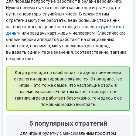
для победы попросту не работают в онлайн версиях игр.
Нужно понимать, что в онлайн казино все игры – это, по
сути, генераторы случайных чисел. В связи с этим
стратегии могут не работать, ведь большинство из них
заточены под вращение настоящего колеса в
рулетке на
деньги
или раздачу карт живым человеком. Классические
онлайн версии аппаратов работают на специальных
скриптах и, например, могут несколько раз подряд
выдавать одни и те же значения, соответственно, тактика
не сработает.
Когда речь идет о лайф играх, то здесь применении
стратегии гарантировано окупается. В принципе, live
игры – это то же самое, что настоящие столы в
наземном казино. Если там какая-то конкретная
тактика игрока работает безотказно, то и здесь с ее
помощью можно выиграть
5 популярных стратегий
для игры в рулетку с максимальным профитом