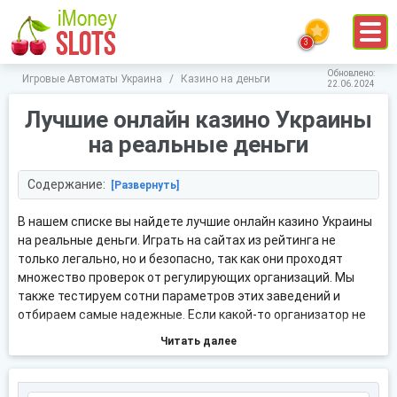
Обновлено:
Игровые Автоматы Украина
/
Казино на деньги
22.06.2024
Лучшие онлайн казино Украины
на реальные деньги
Содержание:
[Развернуть]
В нашем списке вы найдете лучшие онлайн казино Украины
на реальные деньги. Играть на сайтах из рейтинга не
только легально, но и безопасно, так как они проходят
множество проверок от регулирующих организаций. Мы
также тестируем сотни параметров этих заведений и
отбираем самые надежные. Если какой-то организатор не
соответствует нашим требованиям, он получает низкую
Читать далее
позицию в рейтинге или вообще исключается из него. Цель
нашей работы – предоставить актуальную информацию о
важных характеристиках азартных площадок. Просто