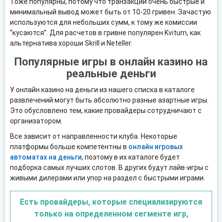
Тоже популярны, потому что транзакции очень быстрые и
минимальный вывод может быть от 10-20 гривен. Зачастую
используются для небольших сумм, к тому же комиссии
“кусаются”. Для расчетов в гривне популярен Kvitum, как
альтернатива хороши Skrill и Neteller.
Популярные игры в онлайн казино на
реальные деньги
У онлайн казино на деньги из нашего списка в каталоге
развлечений могут быть абсолютно разные азартные игры.
Это обусловлено тем, какие провайдеры сотрудничают с
организатором.
Все зависит от направленности клуба. Некоторые
платформы больше компетентны в
онлайн игровых
автоматах на деньги
, поэтому в их каталоге будет
подборка самых лучших слотов. В других будут лайв-игры с
живыми дилерами или упор на раздел с быстрыми играми.
Есть провайдеры, которые специализируются
только на определенном сегменте игр,