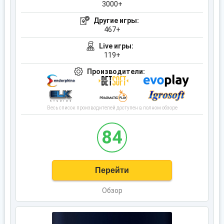
3000+
Другие игры:
467+
Live игры:
119+
Производители:
Весь список производителей доступен в полном обзоре
84
Перейти
Обзор