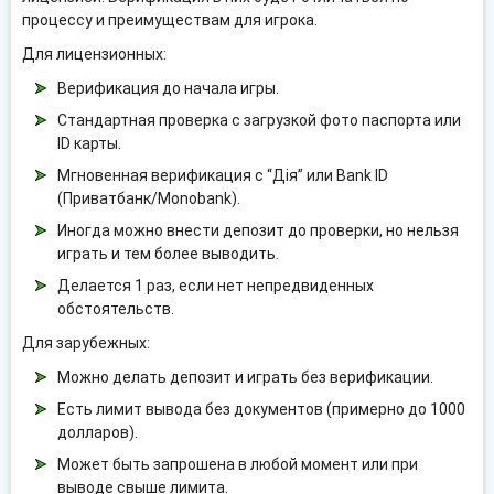
процессу и преимуществам для игрока.
Для лицензионных:
Верификация до начала игры.
Стандартная проверка с загрузкой фото паспорта или
ID карты.
Мгновенная верификация с “Дія” или Bank ID
(Приватбанк/Monobank).
Иногда можно внести депозит до проверки, но нельзя
играть и тем более выводить.
Делается 1 раз, если нет непредвиденных
обстоятельств.
Для зарубежных:
Можно делать депозит и играть без верификации.
Есть лимит вывода без документов (примерно до 1000
долларов).
Может быть запрошена в любой момент или при
выводе свыше лимита.