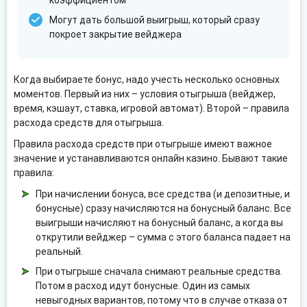
коэффициентом
Могут дать большой выигрыш, который сразу
покроет закрытие вейджера
Когда выбираете бонус, надо учесть несколько основных
моментов. Первый из них – условия отыгрыша (вейджер,
время, кэшаут, ставка, игровой автомат). Второй – правила
расхода средств для отыгрыша.
Правила расхода средств при отыгрыше имеют важное
значение и устанавливаются онлайн казино. Бывают такие
правила:
При начислении бонуса, все средства (и депозитные, и
бонусные) сразу начисляются на бонусный баланс. Все
выигрыши начисляют на бонусный баланс, а когда вы
открутили вейджер – сумма с этого баланса падает на
реальный.
При отыгрыше сначала снимают реальные средства.
Потом в расход идут бонусные. Один из самых
невыгодных вариантов, потому что в случае отказа от