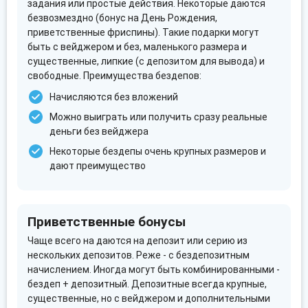
задания или простые действия. Некоторые даются
безвозмездно (бонус на День Рождения,
приветственные фриспины). Такие подарки могут
быть с вейджером и без, маленького размера и
существенные, липкие (с депозитом для вывода) и
свободные. Преимущества бездепов:
Начисляются без вложений
Можно выиграть или получить сразу реальные
деньги без вейджера
Некоторые бездепы очень крупных размеров и
дают преимущество
Приветственные бонусы
Чаще всего на даются на депозит или серию из
нескольких депозитов. Реже - с бездепозитным
начислением. Иногда могут быть комбинированными -
бездеп + депозитный. Депозитные всегда крупные,
существенные, но с вейджером и дополнительными