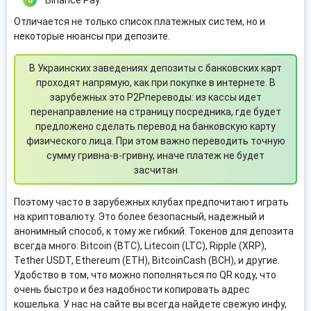
Binance Pay.
Отличается не только список платежных систем, но и
некоторые нюансы при депозите.
В Украинских заведениях депозиты с банковских карт
проходят напрямую, как при покупке в интернете. В
зарубежных это P2Pпереводы: из кассы идет
перенаправление на страницу посредника, где будет
предложено сделать перевод на банковскую карту
физического лица. При этом важно переводить точную
сумму гривна-в-гривну, иначе платеж не будет
засчитан
Поэтому часто в зарубежных клубах предпочитают играть
на криптовалюту. Это более безопасный, надежный и
анонимный способ, к тому же гибкий. Токенов для депозита
всегда много: Bitcoin (BTC), Litecoin (LTC), Ripple (XRP),
Tether USDT, Ethereum (ETH), BitcoinCash (BCH), и другие.
Удобство в том, что можно пополняться по QR коду, что
очень быстро и без надобности копировать адрес
кошелька. У нас на сайте вы всегда найдете свежую инфу,