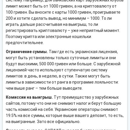
систему. Например, для банковских карт зарубежных клубов
лимит может быть от 1000 гривен, а на криптовалюту от
100 гривен. Вы вносите с карты 1000 гривен, проигрываете
200 и хотите сделать вывод, но минимум – 1000. То ли
играть дальше рассчитывая на выигрыш, то ли
регистрировать криптовалюту – уже неприятный момент.
Поэтому крипта или электронные кошельки
предпочтительнее.
Ограничение суммы.
Там где есть украинская лицензия,
могут быть установлены только суточные лимиты и они
будут высокими, 500 000 гривен или больше. С зарубежной
лицензией часто используют ступенчатую систему
лимитов: в день, в неделю, в сутки. Также могут быть
лимиты в зависимости от ранга в программе лояльности:
чем выше ранг – тем больше выводите.
Комиссии на выигрыш.
Тут преимущество у зарубежных
сайтов, потому что они не снимают налог и берут большую
часть комиссий на себя. Украинские операторы снимают
19.5% на все суммы, которые выше вашего депозит, то есть,
на выигранные. Зато все официально.