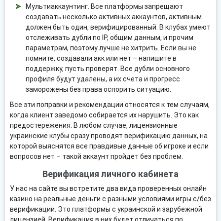
Мультиаккаунтинг. Все платформы запрещают
создавать несколько активных аккаунтов, активным
должен быть один, верифицированный. В клубах умеют
отслеживать дубли по IP, общим данным, и прочим
параметрам, поэтому лучше не хитрить. Если вы не
помните, создавали акк или нет – напишите в
поддержку, пусть проверят. Все дубли основного
профиля будут удалены, а их счета и прогресс
заморожены без права оспорить ситуацию.
Все эти поправки и рекомендации относятся к тем случаям,
когда клиент заведомо собирается их нарушить. Это как
предостережения. В любом случае, лицензионные
украинские клубы сразу проводят верификацию данных, на
которой выяснятся все правдивые данные об игроке и если
вопросов нет – такой аккаунт пройдет без проблем.
Верификация личного кабинета
У нас на сайте вы встретите два вида проверенных онлайн
казино на реальные деньги с разными условиями игры с/без
верификации. Это платформы с украинской и зарубежной
лицензией. Верификация в них будет отличаться по