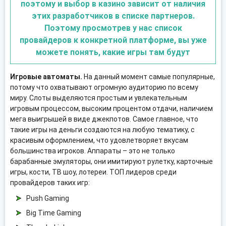
поэтому и выбор в казино зависит от наличия
этих разработчиков в списке партнеров.
Поэтому просмотрев у нас список
провайдеров к конкретной платформе, вы уже
можете понять, какие игры там будут
Игровые автоматы.
На данный момент самые популярные,
потому что охватывают огромную аудиторию по всему
миру. Слоты выделяются простым и увлекательным
игровым процессом, высоким процентом отдачи, наличием
мега выигрышей в виде джекпотов. Самое главное, что
такие игры на деньги создаются на любую тематику, с
красивым оформлением, что удовлетворяет вкусам
большинства игроков. Аппараты – это не только
барабанные эмуляторы, они имитируют рулетку, карточные
игры, кости, ТВ шоу, лотереи. ТОП лидеров среди
провайдеров таких игр:
Push Gaming
Big Time Gaming