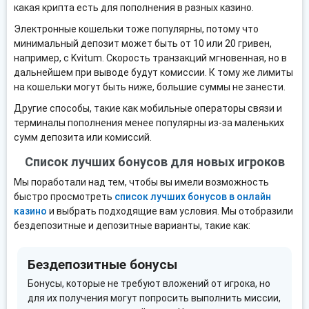
какая крипта есть для пополнения в разных казино.
Электронные кошельки тоже популярны, потому что
минимальный депозит может быть от 10 или 20 гривен,
например, с Kvitum. Скорость транзакций мгновенная, но в
дальнейшем при выводе будут комиссии. К тому же лимиты
на кошельки могут быть ниже, большие суммы не занести.
Другие способы, такие как мобильные операторы связи и
терминалы пополнения менее популярны из-за маленьких
сумм депозита или комиссий.
Список лучших бонусов для новых игроков
Мы поработали над тем, чтобы вы имели возможность
быстро просмотреть
список лучших бонусов в онлайн
казино
и выбрать подходящие вам условия. Мы отобразили
бездепозитные и депозитные варианты, такие как:
Бездепозитные бонусы
Бонусы, которые не требуют вложений от игрока, но
для их получения могут попросить выполнить миссии,