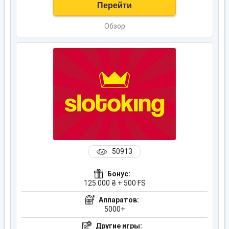
Перейти
Обзор
50913
Бонус:
125.000 ₴ + 500 FS
Аппаратов:
5000+
Другие игры: