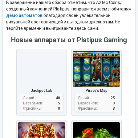
В завершение нашего обзора отметим, что Aztec Coins,
созданный компанией Platipus, понравится всем любителям
демо автоматов
благодаря своей увлекательной
визуальной составляющей и выгодным джекпотам. Не
теряйте времени и выигрывайте здесь сами.
Новые аппараты от Platipus Gaming
Pirate's Map
Jackpot Lab
Линий:
25
Линий:
40
Барабанов:
0
Барабанов:
5
Фриспины:
8
Фриспины:
0