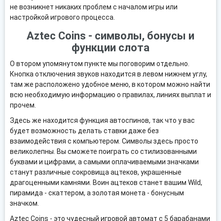
не возникнет никаких проблем с началом игры или
настройкой игрового процесса.
Aztec Coins - символы, бонусы и
функции слота
О втором упомянутом пункте мы поговорим отдельно.
Кнопка отключения звуков находится в левом нижнем углу,
там же расположено удобное меню, в котором можно найти
всю необходимую информацию о правилах, линиях выплат и
прочем.
Здесь же находится функция автоспинов, так что у вас
будет возможность делать ставки даже без
взаимодействия с компьютером. Символы здесь просто
великолепны. Вы сможете поиграть со стилизованными
буквами и цифрами, а самыми оплачиваемыми значками
станут различные сокровища ацтеков, украшенные
драгоценными камнями. Воин ацтеков станет вашим Wild,
пирамида - скаттером, а золотая монета - бонусным
значком.
Aztec Coins - это чудесный игровой автомат с 5 барабанами