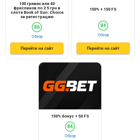
100 гривен или 40
фриспинов по 2.5 грн в
150% + 150 FS
слоте Book of Sun: Choice
за регистрацию
84
86
Обзор
Обзор
Перейти на сайт
Перейти на сайт
150% бонус + 50 FS
84
Обзор