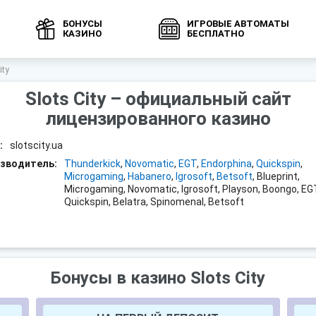
БОНУСЫ
ИГРОВЫЕ АВТОМАТЫ
КАЗИНО
БЕСПЛАТНО
ity
Slots City – официальный сайт
лицензированного казино
:
slotscity.ua
зводитель:
Thunderkick
,
Novomatic
,
EGT
,
Endorphina
,
Quickspin
,
Microgaming
,
Habanero
,
Igrosoft
,
Betsoft
, Blueprint,
Microgaming, Novomatic, Igrosoft, Playson, Boongo, EG
Quickspin, Belatra, Spinomenal, Betsoft
Бонусы в казино Slots City