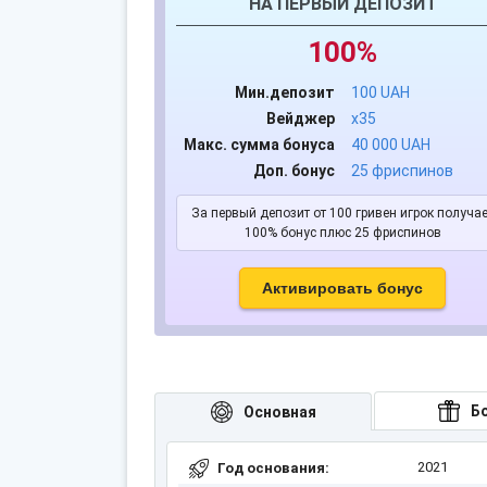
НА ПЕРВЫЙ ДЕПОЗИТ
100%
Мин.депозит
100 UAH
Вейджер
x35
Макс. сумма бонуса
40 000 UAH
Доп. бонус
25 фриспинов
За первый депозит от 100 гривен игрок получа
100% бонус плюс 25 фриспинов
Активировать бонус
Б
Основная
2021
Год основания: