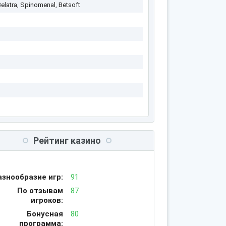
Belatra, Spinomenal, Betsoft
Рейтинг казино
азнообразие игр:
91
По отзывам
87
игроков:
Бонусная
80
программа: