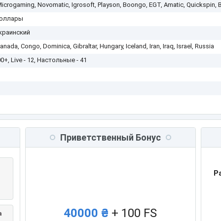
 Microgaming, Novomatic, Igrosoft, Playson, Boongo, EGT, Amatic, Quickspin, 
Доллары
Украинский
Canada, Congo, Dominica, Gibraltar, Hungary, Iceland, Iran, Iraq, Israel, Russia
0+, Live - 12, Настольные - 41
Приветственный Бонус
Р
40000 ₴
+ 100 FS
а