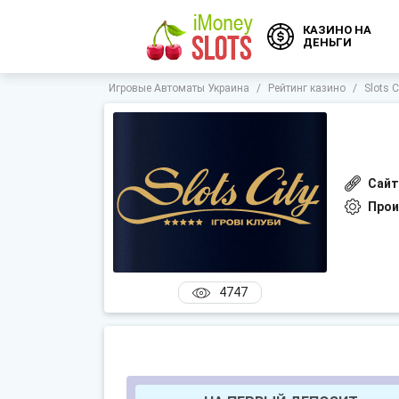
КАЗИНО НА
ДЕНЬГИ
Игровые Автоматы Украина
/
Рейтинг казино
/
Slots C
Сайт
Прои
4747