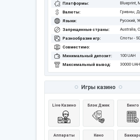
Blueprint,
Платформы:
Гривны, 
Валюты:
Русский, 
Языки:
Australia, 
Запрещенные страны:
Слоты - 50
Разнообразие игр:
Совместимо:
100 UAH
Минимальный депозит:
30000 UAH
Максимальный вывод:
Игры казино
Live Казино
Блэк Джек
Бинго
Аппараты
Кено
Баккар