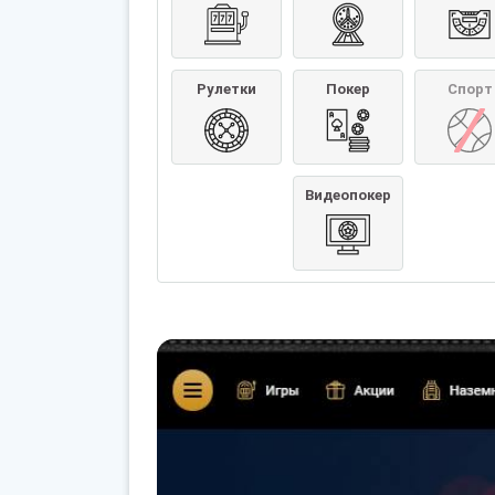
Рулетки
Покер
Спорт
Видеопокер