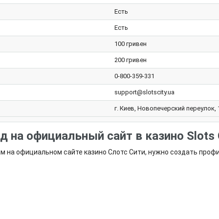
Есть
Есть
100 гривен
200 гривен
0-800-359-331
support@slotscity.ua
г. Киев, Новопечерский переулок, 
д на официальный сайт в казино Slots 
ам на официальном сайте казино Слотс Сити, нужно создать проф