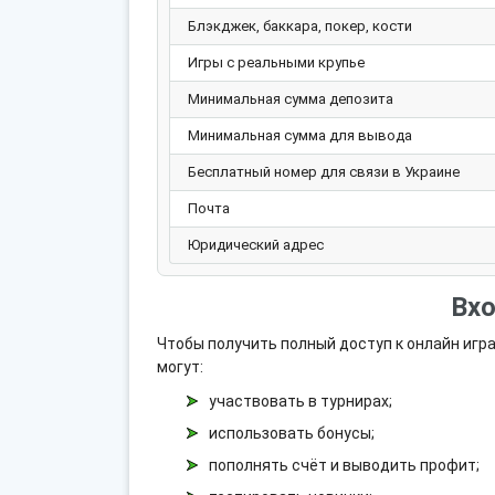
Блэкджек, баккара, покер, кости
Игры с реальными крупье
Минимальная сумма депозита
Минимальная сумма для вывода
Бесплатный номер для связи в Украине
Почта
Юридический адрес
Вхо
Чтобы получить полный доступ к онлайн игр
могут:
участвовать в турнирах;
использовать бонусы;
пополнять счёт и выводить профит;