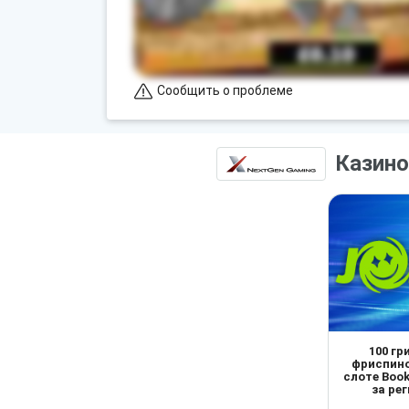
Сообщить о проблеме
Казино
100 гр
фриспинов
слоте Book
за ре