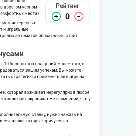
Игровое поле
Рейтинг
o в дорогом черном
комфортных местах.
0
билием интересных
т и игральные
 игровых автоматов обязательно стоит
онусами
ят 10 бесплатных вращений. Более того, в
орадоваться вашим успехам. Вы можете
тать стратегию и применить ее в игре на
ree, которая возникает нерегулярно в любое
его золотые сокровища. Нет сомнений, что у
ополнительную ставку, нужно нажать на
иеся щенки, которые прячутся за