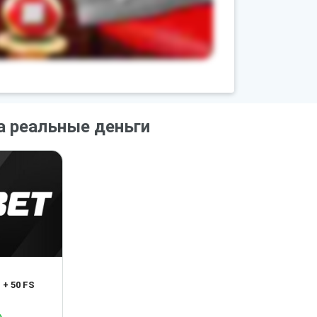
а реальные деньги
 + 50 FS