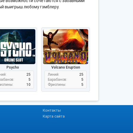
сные возможности сочетаются с забавными
ный выигрыш любому гэмблеру.
Psycho
Volcano Eruption
ний:
25
Линий:
25
рабанов:
5
Барабанов:
5
испины:
10
Фриспины:
5
Контакты
Карта сайта