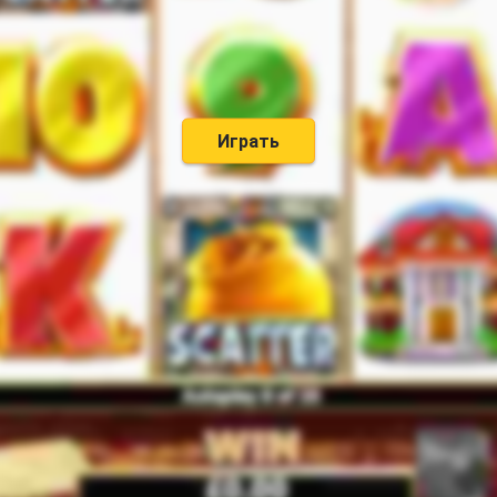
Играть