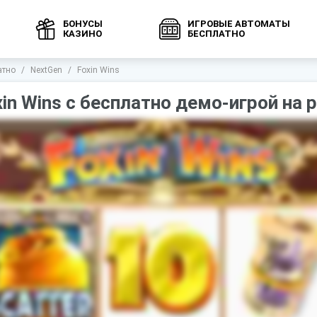
БОНУСЫ
ИГРОВЫЕ АВТОМАТЫ
КАЗИНО
БЕСПЛАТНО
атно
/
NextGen
/
Foxin Wins
in Wins с бесплатно демо-игрой на