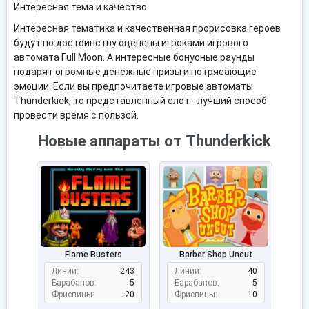
Интересная тема и качество
Интересная тематика и качественная прорисовка героев
будут по достоинству оценены игроками игрового
автомата Full Moon. А интересные бонусные раунды
подарят огромные денежные призы и потрясающие
эмоции. Если вы предпочитаете игровые автоматы
Thunderkick, то представленный слот - лучший способ
провести время с пользой.
Новые аппараты от Thunderkick
Flame Busters
Barber Shop Uncut
Линий:
243
Линий:
40
Барабанов:
5
Барабанов:
5
Фриспины:
20
Фриспины:
10