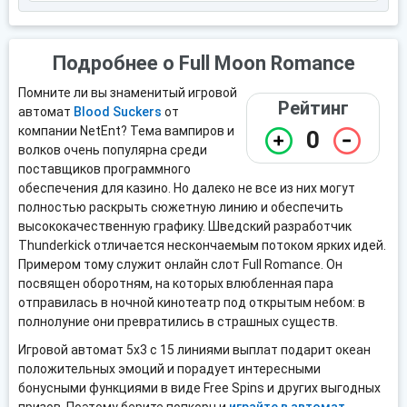
Подробнее о Full Moon Romance
Помните ли вы знаменитый игровой
Рейтинг
автомат
Blood Suckers
от
компании NetEnt? Тема вампиров и
0
волков очень популярна среди
поставщиков программного
обеспечения для казино. Но далеко не все из них могут
полностью раскрыть сюжетную линию и обеспечить
высококачественную графику. Шведский разработчик
Thunderkick отличается нескончаемым потоком ярких идей.
Примером тому служит онлайн слот Full Romance. Он
посвящен оборотням, на которых влюбленная пара
отправилась в ночной кинотеатр под открытым небом: в
полнолуние они превратились в страшных существ.
Игровой автомат 5x3 с 15 линиями выплат подарит океан
положительных эмоций и порадует интересными
бонусными функциями в виде Free Spins и других выгодных