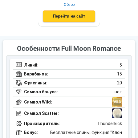
Обзор
Перейти на сайт
Особенности Full Moon Romance
Линий:
5
Барабанов:
15
Фриспины:
20
Символ бонуса:
нет
Символ Wild:
Символ Scatter:
Производитель:
Thunderkick
Бонус:
Бесплатные спины, функция "Клон