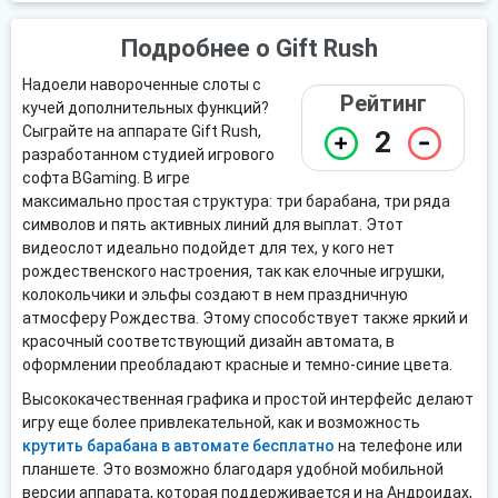
Подробнее о Gift Rush
Надоели навороченные слоты с
Рейтинг
кучей дополнительных функций?
Сыграйте на аппарате Gift Rush,
2
разработанном студией игрового
софта BGaming. В игре
максимально простая структура: три барабана, три ряда
символов и пять активных линий для выплат. Этот
видеослот идеально подойдет для тех, у кого нет
рождественского настроения, так как елочные игрушки,
колокольчики и эльфы создают в нем праздничную
атмосферу Рождества. Этому способствует также яркий и
красочный соответствующий дизайн автомата, в
оформлении преобладают красные и темно-синие цвета.
Высококачественная графика и простой интерфейс делают
игру еще более привлекательной, как и возможность
крутить барабана в автомате бесплатно
на телефоне или
планшете. Это возможно благодаря удобной мобильной
версии аппарата, которая поддерживается и на Андроидах,