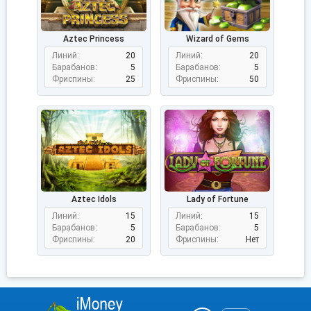
Aztec Princess
Wizard of Gems
Линий:
20
Линий:
20
Барабанов:
5
Барабанов:
5
Фриспины:
25
Фриспины:
50
Aztec Idols
Lady of Fortune
Линий:
15
Линий:
15
Барабанов:
5
Барабанов:
5
Фриспины:
20
Фриспины:
Нет