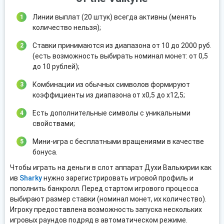
Линии выплат (20 штук) всегда активны (менять
количество нельзя);
Ставки принимаются из диапазона от 10 до 2000 руб.
(есть возможность выбирать номинал монет: от 0,5
до 10 рублей);
Комбинации из обычных символов формируют
коэффициенты из диапазона от х0,5 до х12,5;
Есть дополнительные символы с уникальными
свойствами;
Мини-игра с бесплатными вращениями в качестве
бонуса.
Чтобы играть на деньги в слот аппарат Духи Валькирии как
ив
Sharky
нужно зарегистрировать игровой профиль и
пополнить банкролл. Перед стартом игрового процесса
выбирают размер ставки (номинал монет, их количество).
Игроку предоставлена возможность запуска нескольких
игровых раундов подряд в автоматическом режиме.