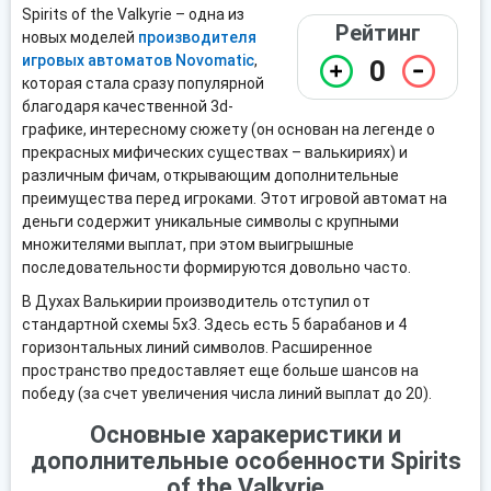
Spirits of the Valkyrie – одна из
Рейтинг
новых моделей
производителя
игровых автоматов Novomatic
,
0
которая стала сразу популярной
благодаря качественной 3d-
графике, интересному сюжету (он основан на легенде о
прекрасных мифических существах – валькириях) и
различным фичам, открывающим дополнительные
преимущества перед игроками. Этот игровой автомат на
деньги содержит уникальные символы с крупными
множителями выплат, при этом выигрышные
последовательности формируются довольно часто.
В Духах Валькирии производитель отступил от
стандартной схемы 5х3. Здесь есть 5 барабанов и 4
горизонтальных линий символов. Расширенное
пространство предоставляет еще больше шансов на
победу (за счет увеличения числа линий выплат до 20).
Основные харакеристики и
дополнительные особенности Spirits
of the Valkyrie