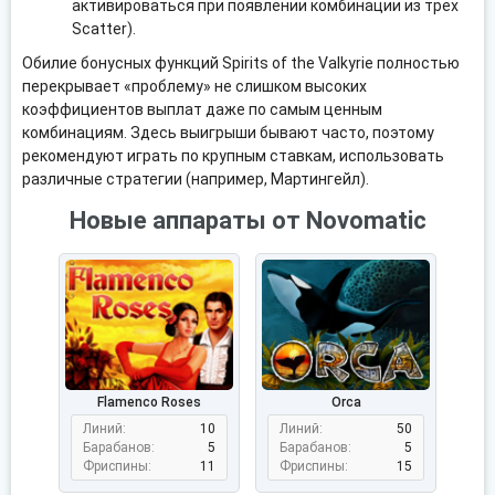
активироваться при появлении комбинации из трех
Scatter).
Обилие бонусных функций Spirits of the Valkyrie полностью
перекрывает «проблему» не слишком высоких
коэффициентов выплат даже по самым ценным
комбинациям. Здесь выигрыши бывают часто, поэтому
рекомендуют играть по крупным ставкам, использовать
различные стратегии (например, Мартингейл).
Новые аппараты от Novomatic
Flamenco Roses
Orca
Линий:
10
Линий:
50
Барабанов:
5
Барабанов:
5
Фриспины:
11
Фриспины:
15