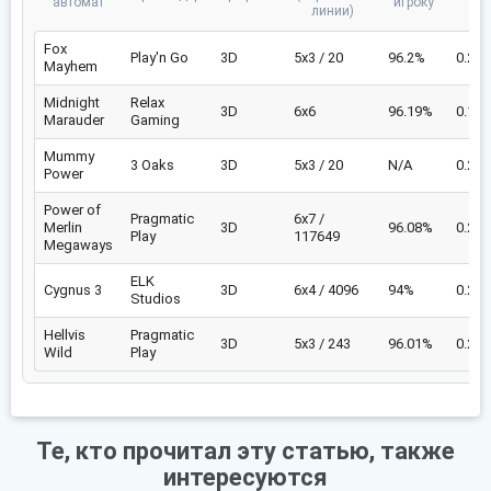
автомат
игроку
ста
линии)
Fox
Play'n Go
3D
5х3 / 20
96.2%
0.2 - 
Mayhem
Midnight
Relax
3D
6х6
96.19%
0.1 - 
Marauder
Gaming
Mummy
3 Oaks
3D
5х3 / 20
N/A
0.2 - 
Power
Power of
Pragmatic
6х7 /
Merlin
3D
96.08%
0.2 - 
Play
117649
Megaways
ELK
Cygnus 3
3D
6х4 / 4096
94%
0.2 - 
Studios
Hellvis
Pragmatic
3D
5х3 / 243
96.01%
0.2 - 
Wild
Play
Те, кто прочитал эту статью, также
интересуются