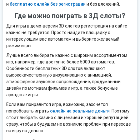
и
бесплатно онлайн без регистрации
и без вложений.
Где можно поиграть в 3Д слоты?
Для игры в демо-версии 3D слотов регистрация на сайте
казино не требуется. Просто найдите площадку с
интересующим вас автоматом и выберите желаемый
режим игры.
Лучше всего выбирать казино с широким ассортиментом
игр, например, где доступно более 5000 автоматов.
Особенности бесплатных 3D слотов включают
высококачественную визуализацию с анимацией,
атмосферное звуковое сопровождение, продуманный
дизайн по мотивам фильмов и игр, а также бонусные
аркадные игры.
Если вам понравится игра, возможно, захочется
попробовать играть
онлайн на реальные деньги
. Поэтому
стоит выбрать казино с лицензией и хорошей репутацией
сразу, чтобы в будущем не возникло проблем при переходе
на игру на деньги.