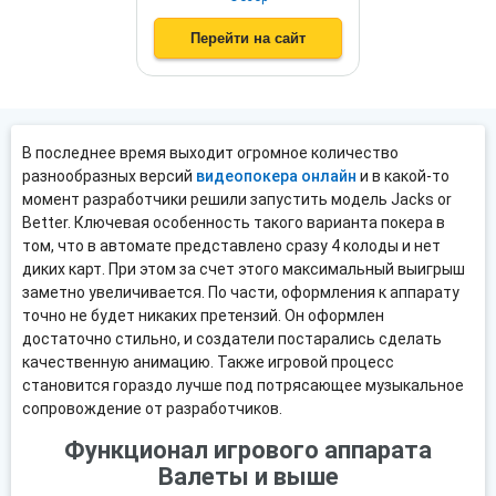
Перейти на сайт
В последнее время выходит огромное количество
разнообразных версий
видеопокера онлайн
и в какой-то
момент разработчики решили запустить модель Jacks or
Better. Ключевая особенность такого варианта покера в
том, что в автомате представлено сразу 4 колоды и нет
диких карт. При этом за счет этого максимальный выигрыш
заметно увеличивается. По части, оформления к аппарату
точно не будет никаких претензий. Он оформлен
достаточно стильно, и создатели постарались сделать
качественную анимацию. Также игровой процесс
становится гораздо лучше под потрясающее музыкальное
сопровождение от разработчиков.
Функционал игрового аппарата
Валеты и выше