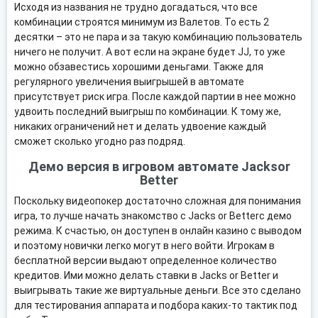
Исходя из названия не трудно догадаться, что все
комбинации строятся минимум из Валетов. То есть 2
десятки – это не пара и за такую комбинацию пользователь
ничего не получит. А вот если на экране будет JJ, то уже
можно обзавестись хорошими деньгами. Также для
регулярного увеличения выигрышей в автомате
присутствует риск игра. После каждой партии в нее можно
удвоить последний выигрыш по комбинации. К тому же,
никаких ограничений нет и делать удвоение каждый
сможет сколько угодно раз подряд.
Демо версия в игровом автомате Jacksor
Better
Поскольку видеопокер достаточно сложная для понимания
игра, то лучше начать знакомство с Jacks or Betterс демо
режима. К счастью, он доступен в онлайн казино с выводом
и поэтому новички легко могут в него войти. Игрокам в
бесплатной версии выдают определенное количество
кредитов. Ими можно делать ставки в Jacks or Better и
выигрывать такие же виртуальные деньги. Все это сделано
для тестирования аппарата и подбора каких-то тактик под