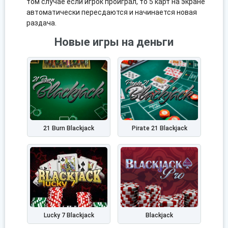
том случае если игрок проиграл, то 5 карт на экране
автоматически пересдаются и начинается новая
раздача.
Новые игры на деньги
21 Burn Blackjack
Pirate 21 Blackjack
Lucky 7 Blackjack
Blackjack