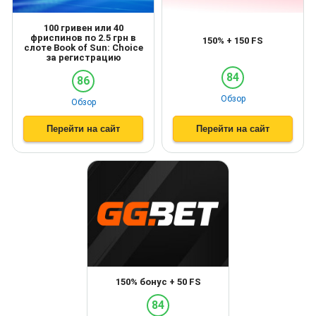
100 гривен или 40
фриспинов по 2.5 грн в
150% + 150 FS
слоте Book of Sun: Choice
за регистрацию
84
86
Обзор
Обзор
Перейти на сайт
Перейти на сайт
150% бонус + 50 FS
84