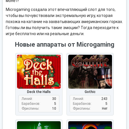
монет!
Microgaming создала этот впечатляющий слот для того,
чтобы вы почувствовали экстремальную игру, которая
похожа на катание на захватывающих американских горках.
Готовы ли вы получить такие эмоции? Тогда переходите к
игре бесплатно или на реальные деньги.
Новые аппараты от Microgaming
Deck the Halls
Gothic
Линий:
30
Линий:
243
Барабанов:
5
Барабанов:
5
Фриспины:
10
Фриспины:
Нет