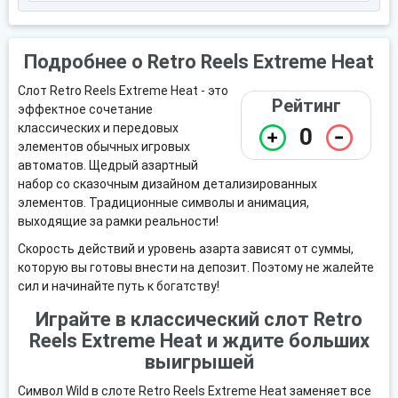
Подробнее о Retro Reels Extreme Heat
Слот Retro Reels Extreme Heat - это
Рейтинг
эффектное сочетание
классических и передовых
0
элементов обычных игровых
автоматов. Щедрый азартный
набор со сказочным дизайном детализированных
элементов. Традиционные символы и анимация,
выходящие за рамки реальности!
Скорость действий и уровень азарта зависят от суммы,
которую вы готовы внести на депозит. Поэтому не жалейте
сил и начинайте путь к богатству!
Играйте в классический слот Retro
Reels Extreme Heat и ждите больших
выигрышей
Символ Wild в слоте Retro Reels Extreme Heat заменяет все