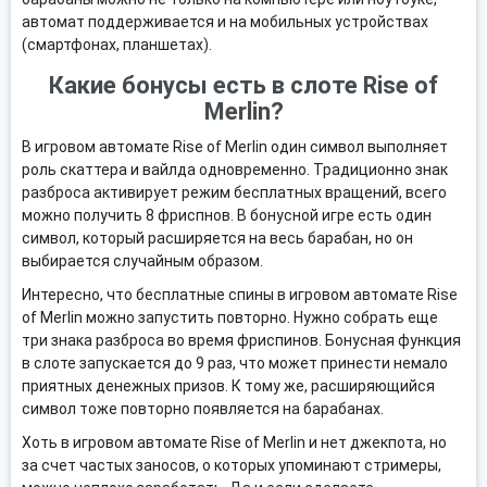
автомат поддерживается и на мобильных устройствах
(смартфонах, планшетах).
Какие бонусы есть в слоте Rise of
Merlin?
В игровом автомате Rise of Merlin один символ выполняет
роль скаттера и вайлда одновременно. Традиционно знак
разброса активирует режим бесплатных вращений, всего
можно получить 8 фриспнов. В бонусной игре есть один
символ, который расширяется на весь барабан, но он
выбирается случайным образом.
Интересно, что бесплатные спины в игровом автомате Rise
of Merlin можно запустить повторно. Нужно собрать еще
три знака разброса во время фриспинов. Бонусная функция
в слоте запускается до 9 раз, что может принести немало
приятных денежных призов. К тому же, расширяющийся
символ тоже повторно появляется на барабанах.
Хоть в игровом автомате Rise of Merlin и нет джекпота, но
за счет частых заносов, о которых упоминают стримеры,