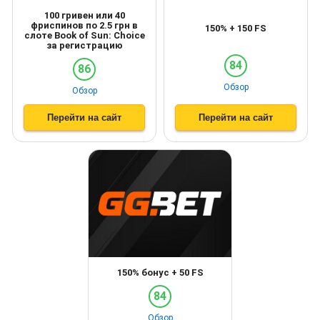
100 гривен или 40
фриспинов по 2.5 грн в
150% + 150 FS
слоте Book of Sun: Choice
за регистрацию
84
86
Обзор
Обзор
Перейти на сайт
Перейти на сайт
150% бонус + 50 FS
84
Обзор