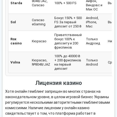
8048/JAZ,
Айфон,
Starda
100% + 500 FS
Высо
Curacao
Виндовс и
Мак ОС
Бонус 150% + 500
Android,
Curacao
Sol
FS За первый
iPhone,
Высо
eGaming
депозит от 250 ₴
Mac
Приветственный
Rox
бонус 100% к
Только
Кюрасао
Низк
casino
депозиту и 200
Андроид
фриспинов
100% до 40000 ₴
Кюрасао,
+ 200 фриспинов
Только
Volna
Сред
№8048/JAZ
на первый
Android
депозит
Лицензия казино
Хотя онлайн гемблинг запрещен во многих странах на
законодательном уровне, в целом игровой бизнес Украины
регулируется несколькими авторитетными гемблинговыми
комиссиями. Наличие лицензии у онлайн казино
свидетельствует о том, что платформа работает в