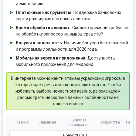
демо-версию.
Платежные инструменты:
Поддержка банковских
карт и различных платежных систем.
Время обработки выплат:
Сколько времени требуется
на обработку запросов на вывод средств?
Бонусы и лояльность:
Наличие бонусов без вложений
и программы лояльности для 2026 года.
Мобильная версия и приложения:
Доступность
мобильного приложения для Андроид.
В интернете можно найти отзывы украинских игроков, в
которых идет речь о мошеннических сайтах. Чтобы
избежать выбора нечестного казино, рекомендуем
рассмотреть несколько важных особенностей из
нашего списка
Бонус за
Казино
Лицензия
Устройства
Репут
регистрация
Бонус 200% +