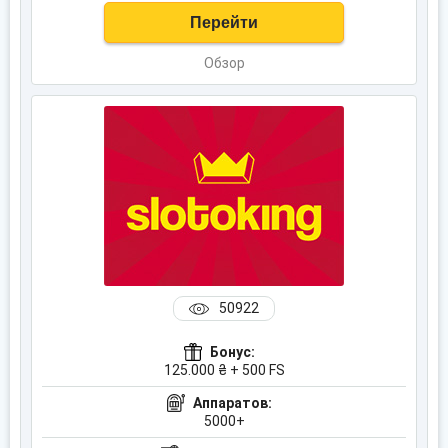
Перейти
Обзор
50922
Бонус:
125.000 ₴ + 500 FS
Аппаратов:
5000+