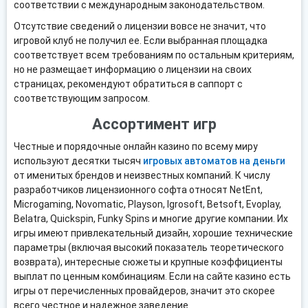
соответствии с международным законодательством.
Отсутствие сведений о лицензии вовсе не значит, что
игровой клуб не получил ее. Если выбранная площадка
соответствует всем требованиям по остальным критериям,
но не размещает информацию о лицензии на своих
страницах, рекомендуют обратиться в саппорт с
соответствующим запросом.
Ассортимент игр
Честные и порядочные онлайн казино по всему миру
используют десятки тысяч
игровых автоматов на деньги
от именитых брендов и неизвестных компаний. К числу
разработчиков лицензионного софта относят NetEnt,
Microgaming, Novomatic, Playson, Igrosoft, Betsoft, Evoplay,
Belatra, Quickspin, Funky Spins и многие другие компании. Их
игры имеют привлекательный дизайн, хорошие технические
параметры (включая высокий показатель теоретического
возврата), интересные сюжеты и крупные коэффициенты
выплат по ценным комбинациям. Если на сайте казино есть
игры от перечисленных провайдеров, значит это скорее
всего честное и надежное заведение.