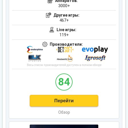
Аппаратов:
3000+
Другие игры:
467+
Live игры:
119+
Производители:
Весь список производителей доступен в полном обзоре
84
Перейти
Обзор