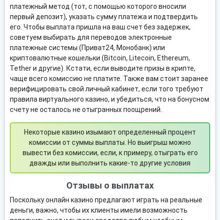
платежный метод (тот, с помощью которого вносили
первый депозит), указать сумму платежа и подтвердить
его. Чтобы выплата пришла на ваш счет без задержек,
советуем выбирать для переводов электронные
платежные системы (Приват24, Монобанк) или
криптовалютные кошельки (Bitcoin, Litecoin, Ethereum,
Tether и другие). Кстати, если выводите призы в крипте,
чаще всего комиссию не платите. Также вам стоит заранее
верифицировать свой личный кабинет, если того требуют
правила виртуального казино, и убедиться, что на бонусном
счету не осталось не отыгранных поощрений.
Некоторые казино изымают определенный процент
комиссии от суммы выплаты. Но выигрыш можно
вывести без комиссии, если, к примеру, отыграть его
дважды или выполнить какие-то другие условия
Отзывы о выплатах
Поскольку онлайн казино предлагают играть на реальные
деньги, важно, чтобы их клиенты имели возможность