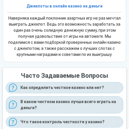
Джекпоты в онлайн казино на деньги
Наверняка каждый поклонник азартных игр не раз мечтал
выиграть джекпот. Ведь это возможность заработать за
один раз очень солидную денежную сумму, при этом
получая удовольствие от игры на автомате. Мы
поделимся с вами подборкой проверенных онлайн казино
с джекпотом, а также расскажем о лучших слотах с
крупными наградами и советами по их выигрышу.
Часто Задаваемые Вопросы
Как определить честное казино или нет?
В каком честном казино лучше всего играть на
деньги?
Что такое контроль честности у казино?