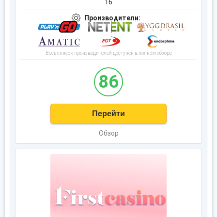
16
Производители:
Весь список производителей доступен в полном обзоре
86
Перейти
Обзор