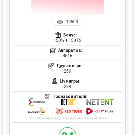
19503
Бонус:
150% + 150 FS
Аппаратов:
4516
Другие игры:
256
Live игры:
234
Производители:
Весь список производителей доступен в полном обзоре