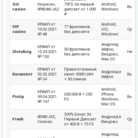
Sol
Кюрасао,
75FS За первый
Android,
Высо
casino
№8048/JAZ
депозит от 1 000
Windows
₽
КРАИЛ от
Android,
VIP
77 фриспинов
10.02.2021
iOS,
Сред
casino
без депозита
№ 48
Windows
Андроид,
КРАИЛ от
50 фриспинов
Айфон,
Slotoking
12.04.2021
Низк
без депозита
Виндовс,
№ 150
Мак ОС
КРАИЛ от
Приветственный
Андроид и
Космолот
02.02.2021
пакет 5000 UAH
Высо
Айфон
№ 34
+ 50 спинов
Android,
КРАИЛ от
200.000 ₴ + 250
iPhone,
PinUp
09.04.2021
Высо
FS
Windows,
№ 147
Mac OS
200% Бонус За
8048/JAZ,
Андроид и
Fresh
Первый Депозит
Сред
Curacao
Виндовс
от 400 ₴ + 75 FS
Андроид,