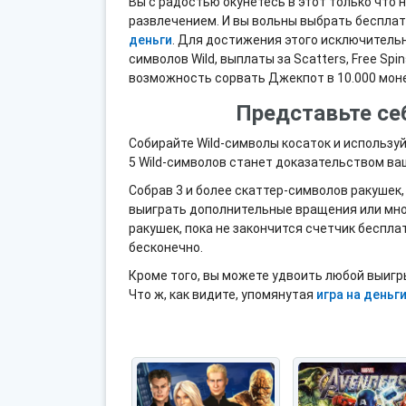
Вы с радостью окунетесь в этот только что 
развлечением. И вы вольны выбрать беспла
деньги
. Для достижения этого исключительн
символов Wild, выплаты за Scatters, Free S
возможность сорвать Джекпот в 10.000 мон
Представьте се
Собирайте Wild-символы косаток и использу
5 Wild-символов станет доказательством ваше
Собрав 3 и более скаттер-символов ракушек,
выиграть дополнительные вращения или множ
ракушек, пока не закончится счетчик беспл
бесконечно.
Кроме того, вы можете удвоить любой выигр
Что ж, как видите, упомянутая
игра на деньг