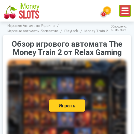
Игровые Автоматы Украина
/
Обновлено:
23.06.2023
Игровые автоматы бесплатно
/
Playtech
/
Money Train 2
Обзор игрового автомата The
Money Train 2 от Relax Gaming
Играть