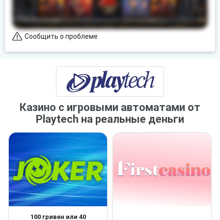
Сообщить о проблеме
Казино с игровыми автоматами от
Playtech на реальные деньги
100 гривен или 40