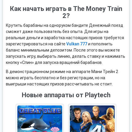
Как начать играть в The Money Train
2?
Крутить барабаны на одноруком бандите Денежный поезд
сможет даже пользователь без опыта. Для игры на
реальные деньги и заработка настоящих призов требуется
зарегистрироваться на сайте
Vulkan 777
и пополнить
баланс минимальным депозитом. После этого вы можете
запускать игру, выбирать линию, делать ставку и нажимать
кнопку «Спин» для запуска вращений барабанов.
В демонстрационном режиме на аппарате Мани Трейн 2
можно играть бесплатно и без регистрации, но на
выигрыши настоящих призов рассчитывать не стоит.
Новые аппараты от Playtech