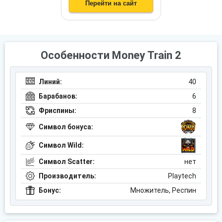
Перейти на сайт
Особенности Money Train 2
Линий:
40
Барабанов:
6
Фриспины:
8
Символ бонуса:
Символ Wild:
Символ Scatter:
нет
Производитель:
Playtech
Бонус:
Множитель, Респин