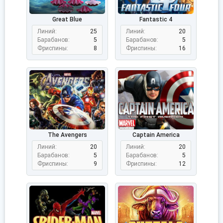
Great Blue
Fantastic 4
Линий:
25
Линий:
20
Барабанов:
5
Барабанов:
5
Фриспины:
8
Фриспины:
16
The Avengers
Captain America
Линий:
20
Линий:
20
Барабанов:
5
Барабанов:
5
Фриспины:
9
Фриспины:
12