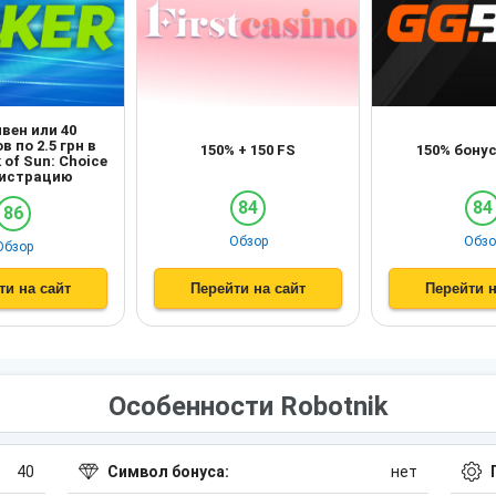
ивен или 40
 по 2.5 грн в
150% + 150 FS
150% бонус
 of Sun: Choice
гистрацию
84
84
86
Обзор
Обзо
Обзор
ти на сайт
Перейти на сайт
Перейти н
Особенности Robotnik
40
Символ бонуса:
нет