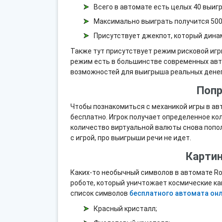
Всего в автомате есть целых 40 выиг
Максимально выиграть получится 500 
Присутствует джекпот, который динам
Также тут присутствует режим рисковой игр
режим есть в большинстве современных автом
возможностей для выигрыша реальных денег
Попр
Чтобы познакомиться с механикой игры в авт
бесплатно. Игрок получает определенное кол
количество виртуальной валюты снова попол
с игрой, про выигрыши речи не идет.
Картин
Каких-то необычный символов в автомате Rob
роботе, который уничтожает космические кам
список символов
бесплатного автомата он
Красный кристалл;