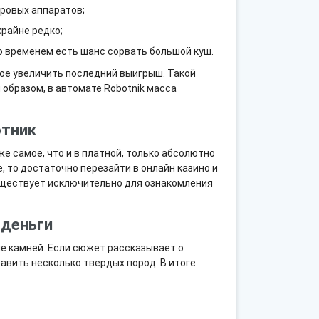
гровых аппаратов;
крайне редко;
со временем есть шанс сорвать большой куш.
вое увеличить последний выигрыш. Такой
 образом, в автомате Robotnik масса
отник
е самое, что и в платной, только абсолютно
, то достаточно перезайти в онлайн казино и
существует исключительно для ознакомления
 деньги
ие камней. Если сюжет рассказывает о
авить несколько твердых пород. В итоге