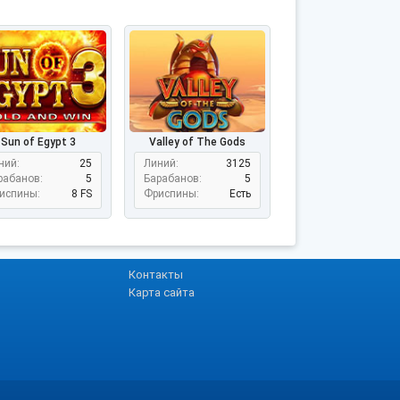
Sun of Egypt 3
Valley of The Gods
ний:
25
Линий:
3125
рабанов:
5
Барабанов:
5
испины:
8 FS
Фриспины:
Есть
Контакты
Карта сайта