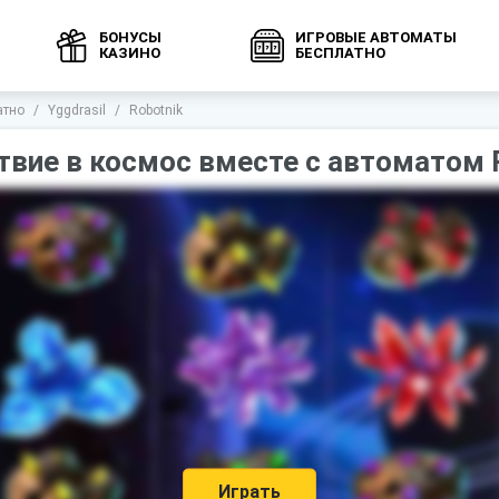
БОНУСЫ
ИГРОВЫЕ АВТОМАТЫ
КАЗИНО
БЕСПЛАТНО
атно
/
Yggdrasil
/
Robotnik
вие в космос вместе с автоматом 
Играть