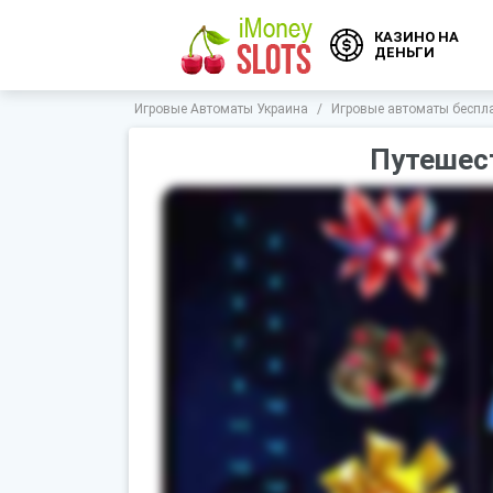
КАЗИНО НА
ДЕНЬГИ
Игровые Автоматы Украина
/
Игровые автоматы беспл
Путешест