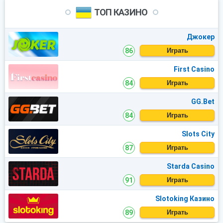
ТОП КАЗИНО
Джокер
86
Играть
First Casino
84
Играть
GG.Bet
84
Играть
Slots City
87
Играть
Starda Casino
91
Играть
Slotoking Казино
89
Играть