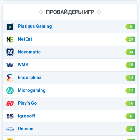
ПРОВАЙДЕРЫ ИГР
Platipus Gaming
6
NetEnt
24
Novomatic
34
WMS
15
Endorphina
14
Microgaming
17
Play'n Go
16
Igrosoft
6
Unicum
4