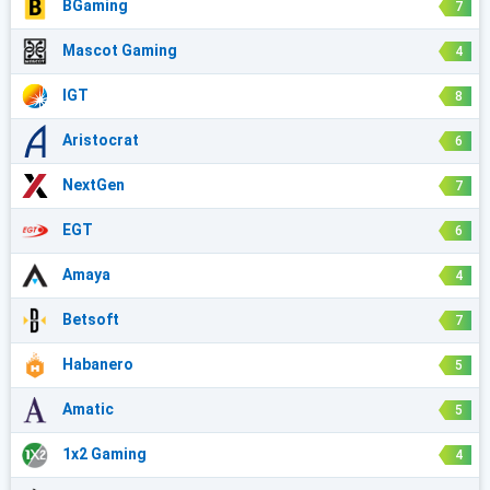
BGaming
7
Mascot Gaming
4
IGT
8
Aristocrat
6
NextGen
7
EGT
6
Amaya
4
Betsoft
7
Habanero
5
Amatic
5
1x2 Gaming
4