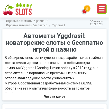
Игровые Автоматы Украина
/
Обновлено:
12.09.2023
Игровые автоматы бесплатно
/
Yggdrasil
Автоматы Yggdrasil:
новаторские слоты с бесплатно
игрой в казино
В обширном спектре титулованных разработчиков гемблинг
софта смело и решительно заявила о себе молодая
компания Yggdrasil Gaming. Начав работу в 2013 году, она
стремительно ворвалась в престижные рейтинги,
отвоевывая ведущие места у знаменитых
мэтров. Собственная разработанная система iSENSE
обеспечивает мультиплатформенность автоматов
Yggdrasil. Для игры не требуется ничего скачивать, слоты
Читать далее
можно свободно запускать (без всяческих плагинов или
мобильных версий), как на компьютере, так и на планшетах
или смартфонах (на Андроид либо iOS).