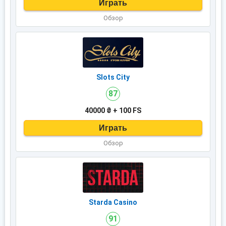
Играть
Обзор
Slots City
87
40000 ₴
+ 100 FS
Играть
Обзор
Starda Casino
91