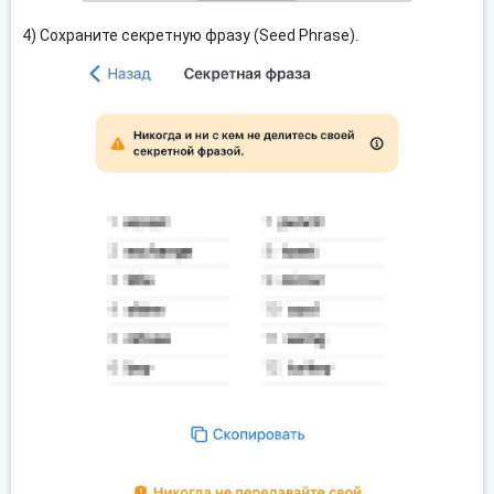
4) Сохраните секретную фразу (Seed Phrase).