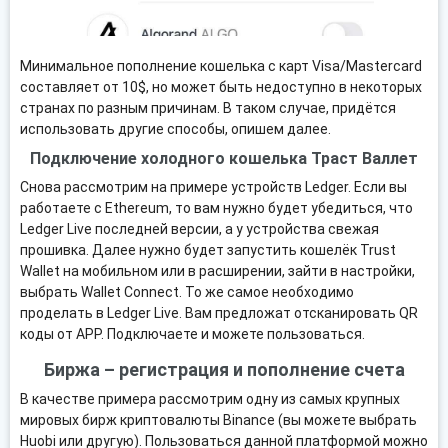
Минимальное пополнение кошелька с карт Visa/Mastercard
составляет от 10$, но может быть недоступно в некоторых
странах по разным причинам. В таком случае, придётся
использовать другие способы, опишем далее.
Подключение холодного кошелька Траст Валлет
Снова рассмотрим на примере устройств Ledger. Если вы
работаете с Ethereum, то вам нужно будет убедиться, что
Ledger Live последней версии, а у устройства свежая
прошивка. Далее нужно будет запустить кошелёк Trust
Wallet на мобильном или в расширении, зайти в настройки,
выбрать Wallet Connect. То же самое необходимо
проделать в Ledger Live. Вам предложат отсканировать QR
коды от APP. Подключаете и можете пользоваться.
Биржа – регистрация и пополнение счета
В качестве примера рассмотрим одну из самых крупных
мировых бирж криптовалюты Binance (вы можете выбрать
Huobi или другую). Пользоваться данной платформой можно