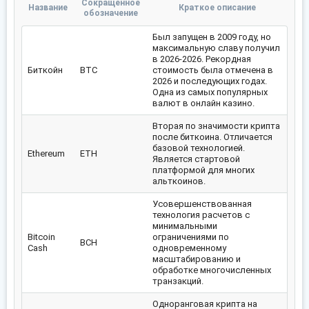
Сокращенное
Название
Краткое описание
обозначение
Был запущен в 2009 году, но
максимальную славу получил
в 2026-2026. Рекордная
Биткойн
BTC
стоимость была отмечена в
2026 и последующих годах.
Одна из самых популярных
валют в онлайн казино.
Вторая по значимости крипта
после биткоина. Отличается
базовой технологией.
Ethereum
ETH
Является стартовой
платформой для многих
альткоинов.
Усовершенствованная
технология расчетов с
минимальными
Bitcoin
ограничениями по
BCH
Cash
одновременному
масштабированию и
обработке многочисленных
транзакций.
Одноранговая крипта на