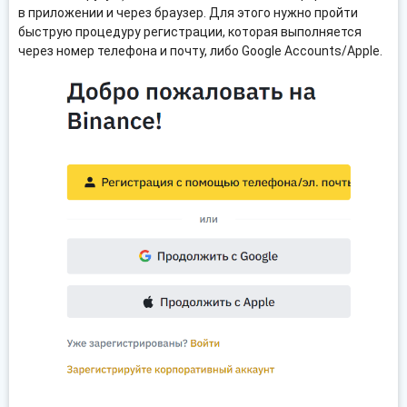
в приложении и через браузер. Для этого нужно пройти
быструю процедуру регистрации, которая выполняется
через номер телефона и почту, либо Google Accounts/Apple.