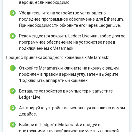
версии, если необходимо.
Убедитесь, что на устройстве установлено
последнее программное обеспечение для Ethereum.
При необходимости обновите его через Ledger Live.
Рекомендуется закрыть Ledger Live или любое другое
программное обеспечение на устройстве перед
подключением к Metamask.
Процесс привязки холодного кошелька к Metamask:
Откройте Metamask и кликните на иконку с вашим
профилем в правом верхнем углу, затем выберите
'Подключить аппаратный кошелек'.
Вставьте устройство в компьютер и запустите
Ledger Live.
Активируйте устройство, используя кнопки на самом
девайсе.
Выберите 'Ledger' в Metamask и следуйте
инструкциям для разблокировки учетных записей.