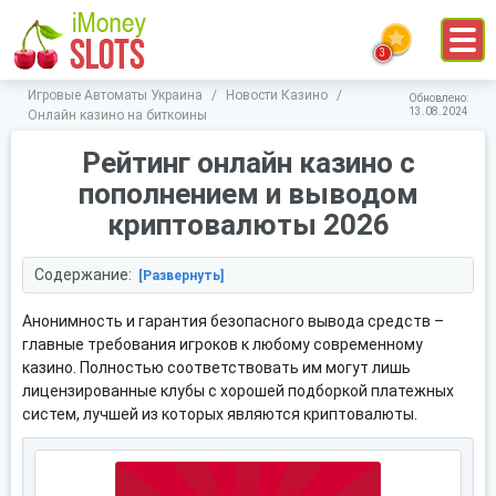
Игровые Автоматы Украина
/
Новости Казино
/
Обновлено:
13.08.2024
Онлайн казино на биткоины
Рейтинг онлайн казино с
пополнением и выводом
криптовалюты 2026
Содержание:
[Развернуть]
Анонимность и гарантия безопасного вывода средств –
главные требования игроков к любому современному
казино. Полностью соответствовать им могут лишь
лицензированные клубы с хорошей подборкой платежных
систем, лучшей из которых являются криптовалюты.