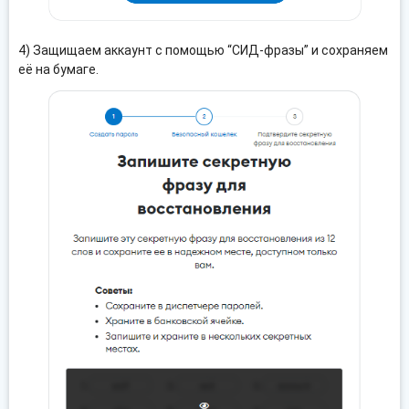
4) Защищаем аккаунт с помощью “СИД-фразы” и сохраняем
её на бумаге.