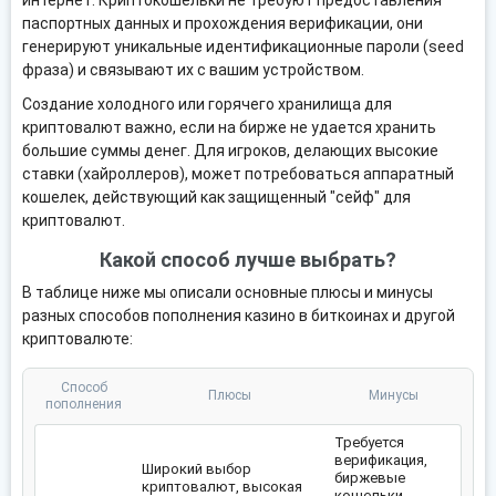
интернет. Криптокошельки не требуют предоставления
паспортных данных и прохождения верификации, они
генерируют уникальные идентификационные пароли (seed
фраза) и связывают их с вашим устройством.
Создание холодного или горячего хранилища для
криптовалют важно, если на бирже не удается хранить
большие суммы денег. Для игроков, делающих высокие
ставки (хайроллеров), может потребоваться аппаратный
кошелек, действующий как защищенный "сейф" для
криптовалют.
Какой способ лучше выбрать?
В таблице ниже мы описали основные плюсы и минусы
разных способов пополнения казино в биткоинах и другой
криптовалюте:
Способ
Плюсы
Минусы
пополнения
Требуется
верификация,
Широкий выбор
биржевые
криптовалют, высокая
кошельки