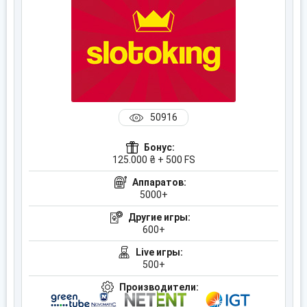
50916
Бонус:
125.000 ₴ + 500 FS
Аппаратов:
5000+
Другие игры:
600+
Live игры:
500+
Производители: