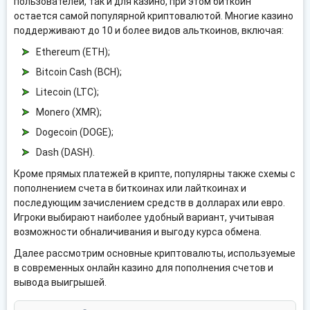
пользователей, так и для казино, при этом биткоин
остается самой популярной криптовалютой. Многие казино
поддерживают до 10 и более видов альткоинов, включая:
Ethereum (ETH);
Bitcoin Cash (BCH);
Litecoin (LTC);
Monero (XMR);
Dogecoin (DOGE);
Dash (DASH).
Кроме прямых платежей в крипте, популярны также схемы с
пополнением счета в биткоинах или лайткоинах и
последующим зачислением средств в долларах или евро.
Игроки выбирают наиболее удобный вариант, учитывая
возможности обналичивания и выгоду курса обмена.
Далее рассмотрим основные криптовалюты, используемые
в современных онлайн казино для пополнения счетов и
вывода выигрышей.