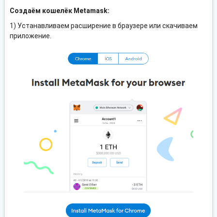
Создаём кошелёк Metamask:
1) Устанавливаем расширение в браузере или скачиваем
приложение.