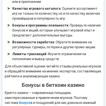
или в приложении.
Качество игрового каталога
: Оцените ассортимент
игр не только по количеству, но и по качеству, включая
провайдеров и популярность игр.
Бонусы и программы лояльности
: Проверьте наличие
бонусов и акций, которые улучшают игровой опыт и
предлагают дополнительные выгоды.
Возможности заработка
: Обратите внимание на
регулярные турниры, лотереи и другие промо-акции.
Лимиты транзакций
: Изучите ограничения на
пополнение и вывод средств.
Для объективной оценки читайте отзывы реальных игроков
и обращайте внимание на мнение экспертов, составляющих
рейтинги и анализирующих казино.
Бонусы в биткоин казино
Крипто-казино – современные площадки,
заинтересованные в привлечении игроков. Поэтому
система
бонусов
и поощрений для них довольно важный