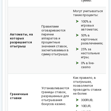
суммы.
Могут учитываться
такие проценты:
100% в
игровых
Правилами
автоматах;
оговариваются
Автоматы, на
перечни
50% в
которых
аппаратов и
карточных
Оч
разрешается
процентные
развлечениях;
отыгрыш
значения ставок,
25% за
засчитываемых в
настольные
сумму отыгрыша.
игры;
0% в live-
casino
Как правило, в
отыгрышах,
позволяется
Устанавливаются
проводить ставки
границы ставок,
не более:
Граничные
разрешенных для
Ва
ставки
отыгрывания
300RUB;
бонусов казино.
10EUR;