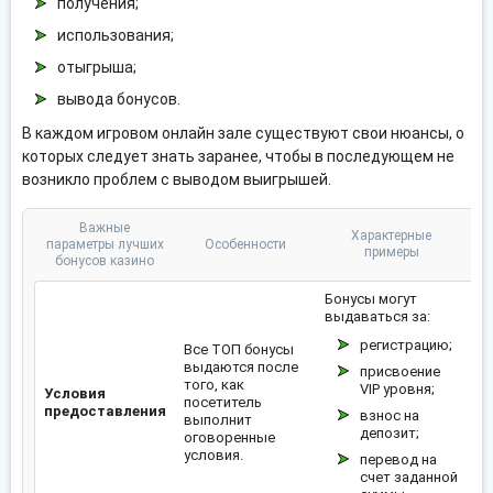
получения;
использования;
отыгрыша;
вывода бонусов.
В каждом игровом онлайн зале существуют свои нюансы, о
которых следует знать заранее, чтобы в последующем не
возникло проблем с выводом выигрышей.
Важные
Характерные
параметры лучших
Особенности
примеры
з
бонусов казино
Бонусы могут
выдаваться за:
регистрацию;
Все ТОП бонусы
выдаются после
присвоение
того, как
VIP уровня;
Условия
посетитель
Зн
предоставления
взнос на
выполнит
депозит;
оговоренные
условия.
перевод на
счет заданной