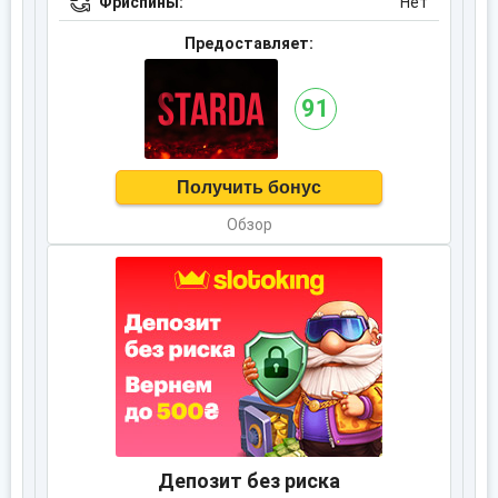
Фриспины:
Нет
Предоставляет:
91
Получить бонус
Обзор
Депозит без риска