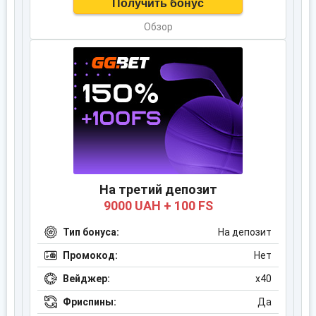
Получить бонус
Обзор
На третий депозит
9000 UAH + 100 FS
Тип бонуса:
На депозит
Промокод:
Нет
Вейджер:
х40
Фриспины:
Да