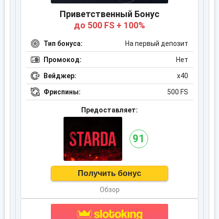
Приветственный Бонус
до 500 FS + 100%
Тип бонуса:
На первый депозит
Промокод:
Нет
Вейджер:
х40
Фриспины:
500 FS
Предоставляет:
91
Получить бонус
Обзор