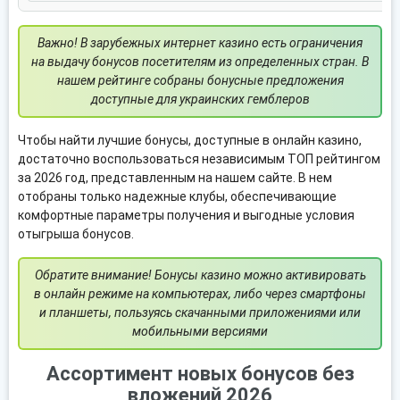
Важно! В зарубежных интернет казино есть ограничения
на выдачу бонусов посетителям из определенных стран. В
нашем рейтинге собраны бонусные предложения
доступные для украинских гемблеров
Чтобы найти лучшие бонусы, доступные в онлайн казино,
достаточно воспользоваться независимым ТОП рейтингом
за 2026 год, представленным на нашем сайте. В нем
отобраны только надежные клубы, обеспечивающие
комфортные параметры получения и выгодные условия
отыгрыша бонусов.
Обратите внимание! Бонусы казино можно активировать
в онлайн режиме на компьютерах, либо через смартфоны
и планшеты, пользуясь скачанными приложениями или
мобильными версиями
Ассортимент новых бонусов без
вложений 2026