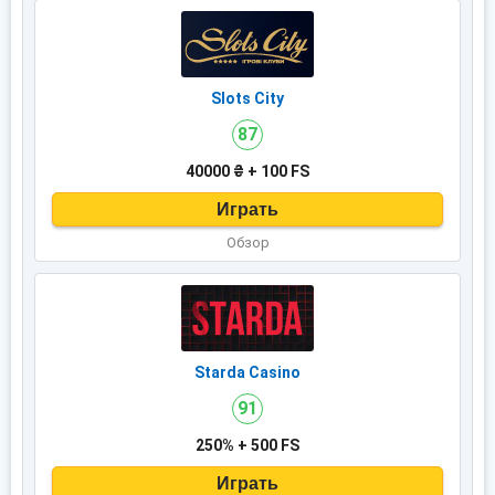
Slots City
87
40000 ₴
+ 100 FS
Играть
Обзор
Starda Casino
91
250% + 500 FS
Играть