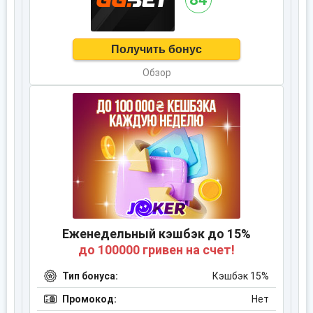
Получить бонус
Обзор
Еженедельный кэшбэк до 15%
до 100000 гривен на счет!
Тип бонуса:
Кэшбэк 15%
Промокод:
Нет