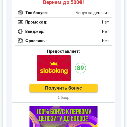
Вернем до 500₴!
Тип бонуса:
Бонус на депозит
Промокод:
Нет
Вейджер:
Нет
Фриспины:
Нет
Предоставляет:
89
Получить бонус
Обзор