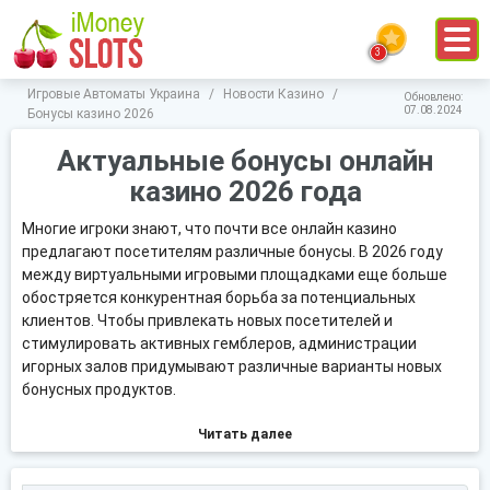
Игровые Автоматы Украина
/
Новости Казино
/
Обновлено:
07.08.2024
Бонусы казино 2026
Актуальные бонусы онлайн
казино 2026 года
Многие игроки знают, что почти все онлайн казино
предлагают посетителям различные бонусы. В 2026 году
между виртуальными игровыми площадками еще больше
обостряется конкурентная борьба за потенциальных
клиентов. Чтобы привлекать новых посетителей и
стимулировать активных гемблеров, администрации
игорных залов придумывают различные варианты новых
бонусных продуктов.
Читать далее