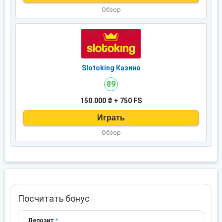
Обзор
Slotoking Казино
89
150.000 ₴ + 750 FS
Играть
Обзор
Посчитать бонус
Депозит
*