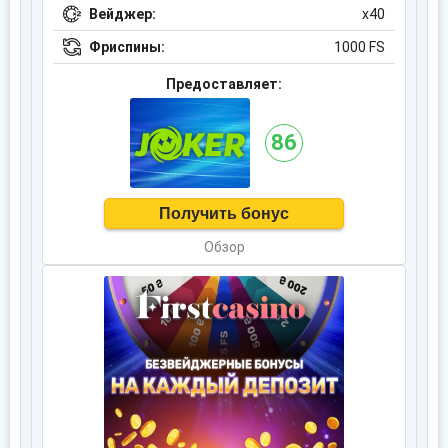
Вейджер:
х40
Фриспины:
1000 FS
Предоставляет:
86
Получить бонус
Обзор