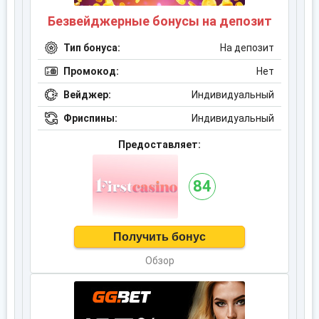
Безвейджерные бонусы на депозит
Тип бонуса:
На депозит
Промокод:
Нет
Вейджер:
Индивидуальный
Фриспины:
Индивидуальный
Предоставляет:
84
Получить бонус
Обзор