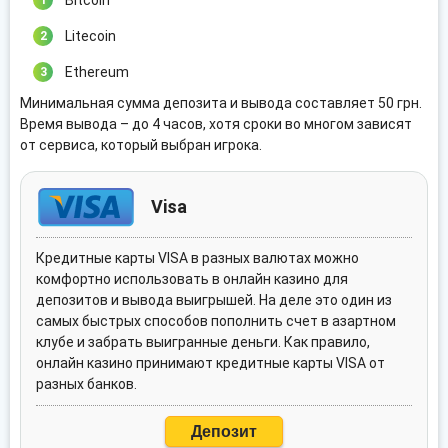
Litecoin
Ethereum
Минимальная сумма депозита и вывода составляет 50 грн.
Время вывода – до 4 часов, хотя сроки во многом зависят
от сервиса, который выбран игрока.
Visa
Кредитные карты VISA в разных валютах можно
комфортно использовать в онлайн казино для
депозитов и вывода выигрышей. На деле это один из
самых быстрых способов пополнить счет в азартном
клубе и забрать выигранные деньги. Как правило,
онлайн казино принимают кредитные карты VISA от
разных банков.
Депозит