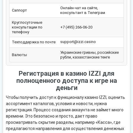
Онлайн-чат на сайте,
Саппорт
консультант в Телеграм
Круглосуточные
консультации по
+7 (495) 266-06-20
телефону
support@izzi.casino
Техподдержка по почте
Украинские гривны, российские
Валюты
рубли, казахстанские тенге
Регистрация в казино IZZI для
полноценного доступа к игре на
деньги
Чтобы получить доступ к функционалу казино IZZI, оценить
ассортимент каталогов, условия и новости, нужна
регистрация. Процесс создания аккаунта не займет много
времени. Это безопасно и просто, дает право
просматривать скрытие разделы, например «Касса», где
предлагаются направления для осуществления денежных