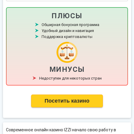
ПЛЮСЫ
Обширная бонусная программа
Удобный дизайн и навигация
Поддержка криптовалюты
МИНУСЫ
Недоступен для некоторых стран
Посетить казино
Современное онлайн казино IZZI начало свою работу в