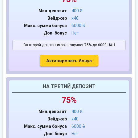
Мин.депозит
400 ₴
Вейджер
х40
Макс. сумма бонуса
6000 ₴
Доп. бонус
Нет
За второй депозит игрок получает 75% до 6000 UAH
Активировать бонус
НА ТРЕТИЙ ДЕПОЗИТ
75%
Мин.депозит
400 ₴
Вейджер
х40
Макс. сумма бонуса
6000 ₴
Доп. бонус
Нет