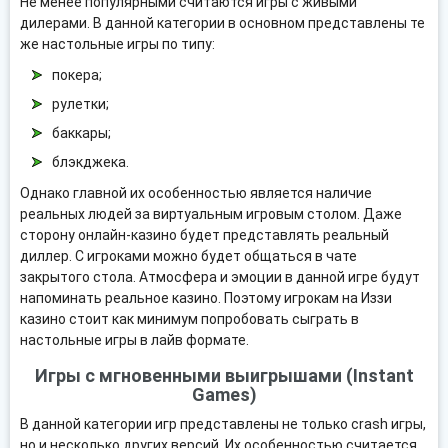
Не менее популярными считаются игры с живыми
дилерами. В данной категории в основном представлены те
же настольные игры по типу:
покера;
рулетки;
баккары;
блэкджека.
Однако главной их особенностью является наличие
реальных людей за виртуальным игровым столом. Даже
сторону онлайн-казино будет представлять реальный
диллер. С игроками можно будет общаться в чате
закрытого стола. Атмосфера и эмоции в данной игре будут
напоминать реальное казино. Поэтому игрокам на Иззи
казино стоит как минимум попробовать сыграть в
настольные игры в лайв формате.
Игры с мгновенными выигрышами (Instant
Games)
В данной категории игр представлены не только crash игры,
но и несколько других версий. Их особенностью считается