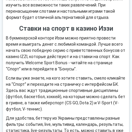
изучить все возможности таких развлечений. При
перенасыщении слотами и настольными играми такой
формат будет отличной альтернативой для отдыха.
Ставки на спорт в казино Иззи
В букмекерской конторе Иззи можно приятно провести
время и выиграть денег с любимой командой. Лучше всего
начать свою победную серию с приветственных бонусов от
казино IZZI, которые действуют и на ставки на спорт. Как
получить Welcome Sport Bonus - читайте на странице
“Спорт” или в перейдите в “Бонусы”.
Если вы уже знаете, на кого хотите ставить, смело кликайте
на “Спорт” и переходите на страничку с интерфейсом БК.
Здесь вас ждут традиционные спортивные дисциплины
(футбол, баскетбол, хоккей), на которые можно сделать бет
в гривне, а также киберспорт (CS GO, Dota 2) и V-Sport (V-
футбол, V-теннис).
Для удобства, беттеру из Украины представлены разные
фильтры: события, live, мультивид, календарь, результаты,
статистика, live-результаты. То есть, можно ставить в уже