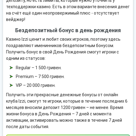
депозиту, но есть лимиты, которые нужно уточнить у
техподдержки казино. Есть в этом варианте внесения денег
на счёт ещё один неопровержимый плюс - отсутствует
вейджер!
Бездепозитный бонус в день рождения
Казино Izzi ценит и любит своих игроков, поэтому здесь
поздравляют именинников бездепозитным бонусом.
Получить бонус в свой День Рождения смогут игроки с
одним из статусов:
Regular – 1 500 гривен.
Premium – 7 500 гривен.
VIP – 20 000 гривен.
Получить эти прекрасные денежные бонусы от онлайн
клуба Izzi, смогут те игроки, которые в течение последних 6
месяцев вносили депозит 1200 гривен – не менее. Время
жизни бонуса в День Рождения – 7 дней с момента
активации, активировать можно также в течение 7 дней
после даты события.