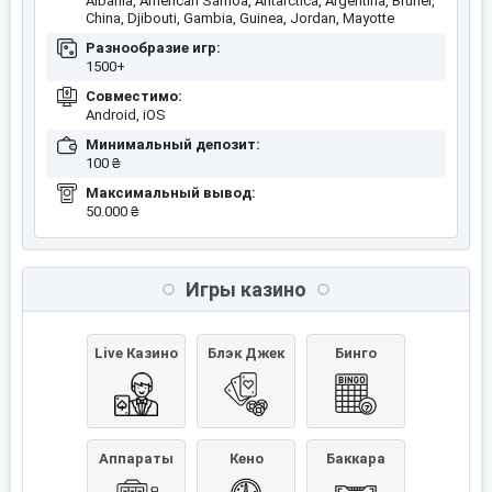
Albania, American Samoa, Antarctica, Argentina, Brunei,
China, Djibouti, Gambia, Guinea, Jordan, Mayotte
Разнообразие игр:
1500+
Совместимо:
Android, iOS
Минимальный депозит:
100 ₴
Максимальный вывод:
50.000 ₴
Игры казино
Live Казино
Блэк Джек
Бинго
Аппараты
Кено
Баккара