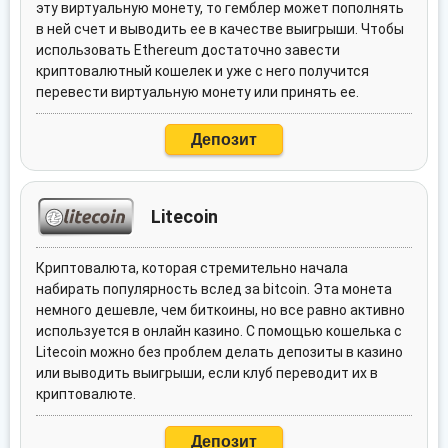
эту виртуальную монету, то гемблер может пополнять
в ней счет и выводить ее в качестве выигрыши. Чтобы
использовать Ethereum достаточно завести
криптовалютный кошелек и уже с него получится
перевести виртуальную монету или принять ее.
Депозит
Litecoin
Криптовалюта, которая стремительно начала
набирать популярность вслед за bitcoin. Эта монета
немного дешевле, чем биткоины, но все равно активно
используется в онлайн казино. С помощью кошелька с
Litecoin можно без проблем делать депозиты в казино
или выводить выигрыши, если клуб переводит их в
криптовалюте.
Депозит