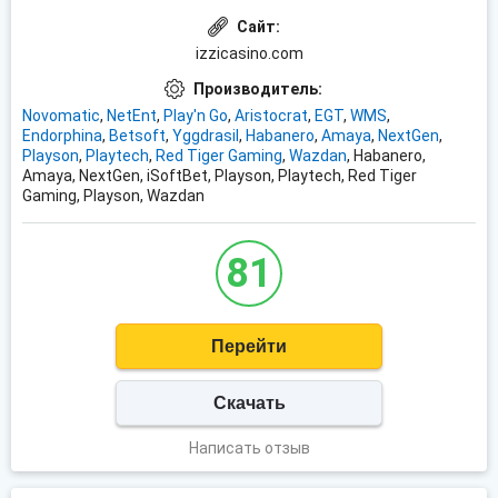
Сайт:
izzicasino.com
Производитель:
Novomatic
,
NetEnt
,
Play'n Go
,
Aristocrat
,
EGT
,
WMS
,
Endorphina
,
Betsoft
,
Yggdrasil
,
Habanero
,
Amaya
,
NextGen
,
Playson
,
Playtech
,
Red Tiger Gaming
,
Wazdan
, Habanero,
Amaya, NextGen, iSoftBet, Playson, Playtech, Red Tiger
Gaming, Playson, Wazdan
81
Перейти
Скачать
Написать отзыв