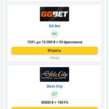
GG.Bet
84
150%
до 10.000 ₴ +
50 фриспинов
Играть
Обзор
Slots City
87
40000 ₴
+ 100 FS