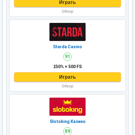
Играть
Обзор
Starda Casino
91
250% + 500 FS
Играть
Обзор
Slotoking Казино
89