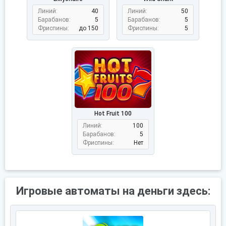
Линий:
40
Линий:
50
Барабанов:
5
Барабанов:
5
Фриспины:
до 150
Фриспины:
5
Hot Fruit 100
Линий:
100
Барабанов:
5
Фриспины:
Нет
Игровые автоматы на деньги здесь: