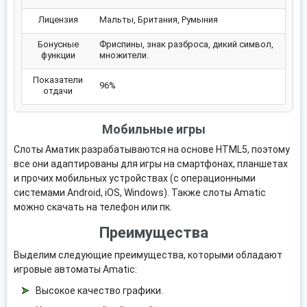
Лицензия
Мальты, Британия, Румыния
Бонусные
Фриспины, знак разброса, дикий символ,
функции
множители.
Показатели
96%
отдачи
Мобильные игры
Слоты Аматик разрабатываются на основе HTML5, поэтому
все они адаптированы для игры на смартфонах, планшетах
и прочих мобильных устройствах (с операционными
системами Android, iOS, Windows). Также слоты Amatic
можно скачать на телефон или пк.
Преимущества
Выделим следующие преимущества, которыми обладают
игровые автоматы Amatic:
Высокое качество графики.