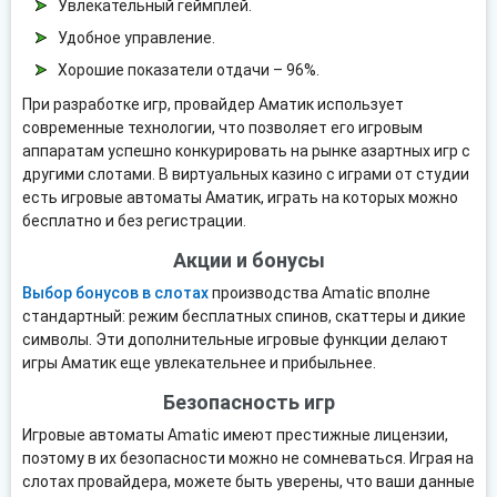
Увлекательный геймплей.
Удобное управление.
Хорошие показатели отдачи – 96%.
При разработке игр, провайдер Аматик использует
современные технологии, что позволяет его игровым
аппаратам успешно конкурировать на рынке азартных игр с
другими слотами. В виртуальных казино с играми от студии
есть игровые автоматы Аматик, играть на которых можно
бесплатно и без регистрации.
Акции и бонусы
Выбор бонусов в слотах
производства Amatic вполне
стандартный: режим бесплатных спинов, скаттеры и дикие
символы. Эти дополнительные игровые функции делают
игры Аматик еще увлекательнее и прибыльнее.
Безопасность игр
Игровые автоматы Amatic имеют престижные лицензии,
поэтому в их безопасности можно не сомневаться. Играя на
слотах провайдера, можете быть уверены, что ваши данные