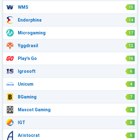
WMS
15
Endorphina
14
Microgaming
17
Yggdrasil
12
Play'n Go
16
Igrosoft
6
Unicum
4
BGaming
7
Mascot Gaming
4
IGT
8
Aristocrat
6