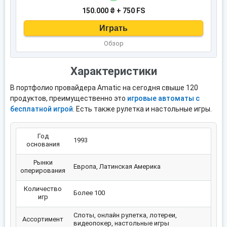
150.000 ₴ + 750 FS
Играть
Обзор
Характеристики
В портфолио провайдера Amatic на сегодня свыше 120
продуктов, преимущественно это
игровые автоматы с
бесплатной игрой
. Есть также рулетка и настольные игры.
Год
1993
основания
Рынки
Европа, Латинская Америка
оперирования
Количество
Более 100
игр
Слоты, онлайн рулетка, лотереи,
Ассортимент
видеопокер, настольные игры