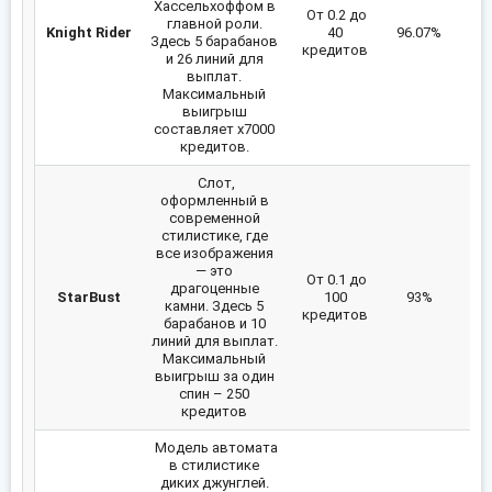
Хассельхоффом в
От 0.2 до
главной роли.
Knight Rider
40
96.07%
Вы
Здесь 5 барабанов
кредитов
и 26 линий для
выплат.
Максимальный
выигрыш
составляет x7000
кредитов.
Слот,
оформленный в
современной
стилистике, где
все изображения
— это
От 0.1 до
драгоценные
StarBust
100
93%
Вы
камни. Здесь 5
кредитов
барабанов и 10
линий для выплат.
Максимальный
выигрыш за один
спин – 250
кредитов
Модель автомата
в стилистике
диких джунглей.