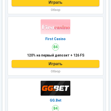
Играть
Обзор
First Casino
84
120%
на первый депозит +
126 FS
Играть
Обзор
GG.Bet
84