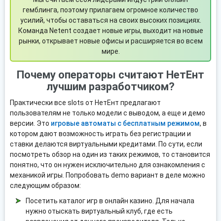
гемблинга, поэтому прилагаем огромное количество
усилий, чтобы оставаться на своих высоких позициях.
Команда Netent создает новые игры, выходит на новые
рынки, открывает новые офисы и расширяется во всем
мире.
Почему операторы считают НетЕнт
лучшим разработчиком?
Практически все slots от НетЕнт предлагают
пользователям не только модели с выводом, а еще и демо
версии. Это
игровые автоматы с бесплатным режимом
, в
котором дают возможность играть без регистрации и
ставки делаются виртуальными кредитами. По сути, если
посмотреть обзор на один из таких режимов, то становится
понятно, что он нужен исключительно для ознакомления с
механикой игры. Попробовать demo вариант в деле можно
следующим образом:
Посетить каталог игр в онлайн казино. Для начала
нужно отыскать виртуальный клуб, где есть