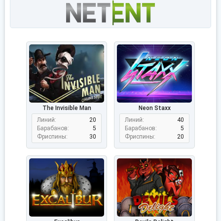
отдают предпочтение игровым аппаратам данного
производителя за счет отменного качества и
неповторимого игрового процесса.
The Invisible Man
Neon Staxx
Линий:
20
Линий:
40
Барабанов:
5
Барабанов:
5
Фриспины:
30
Фриспины:
20