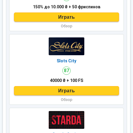
150%
до 10.000 ₴ +
50 фриспинов
Играть
Обзор
Slots City
87
40000 ₴
+ 100 FS
Играть
Обзор