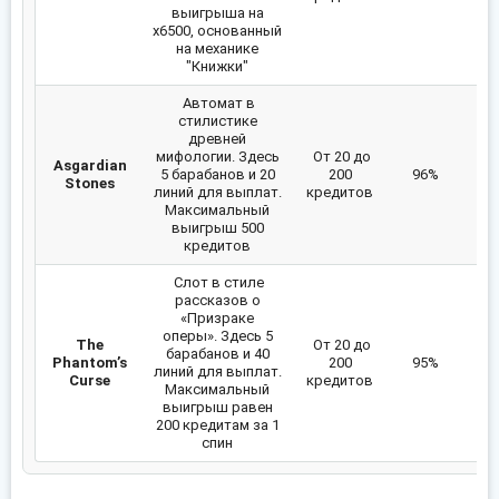
выигрыша на
х6500, основанный
на механике
"Книжки"
Автомат в
стилистике
древней
мифологии. Здесь
От 20 до
Asgardian
5 барабанов и 20
200
96%
С
Stones
линий для выплат.
кредитов
Максимальный
выигрыш 500
кредитов
Слот в стиле
рассказов о
«Призраке
оперы». Здесь 5
The
От 20 до
барабанов и 40
Phantom’s
200
95%
С
линий для выплат.
Curse
кредитов
Максимальный
выигрыш равен
200 кредитам за 1
спин