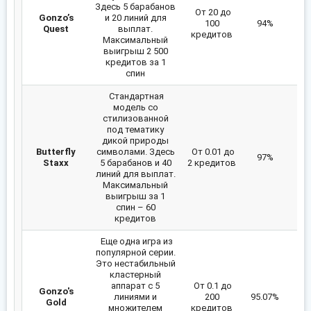
Здесь 5 барабанов
От 20 до
Gonzo’s
и 20 линий для
100
94%
Вы
Quest
выплат.
кредитов
Максимальный
выигрыш 2 500
кредитов за 1
спин
Стандартная
модель со
стилизованной
под тематику
дикой природы
Butterfly
символами. Здесь
От 0.01 до
97%
Н
Staxx
5 барабанов и 40
2 кредитов
линий для выплат.
Максимальный
выигрыш за 1
спин – 60
кредитов
Еще одна игра из
популярной серии.
Это нестабильный
кластерный
аппарат с 5
От 0.1 до
Gonzo's
линиями и
200
95.07%
С
Gold
множителем
кредитов