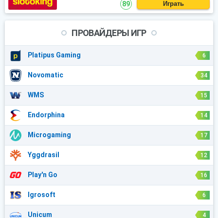
89
Играть
ПРОВАЙДЕРЫ ИГР
Platipus Gaming
6
Novomatic
34
WMS
15
Endorphina
14
Microgaming
17
Yggdrasil
12
Play'n Go
16
Igrosoft
6
Unicum
4