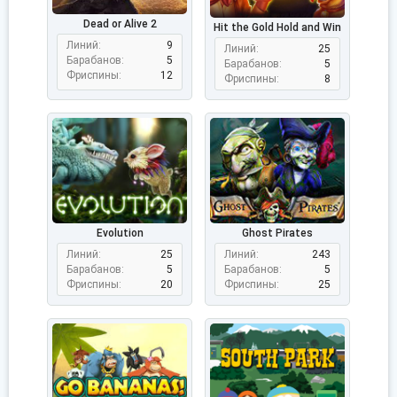
Dead or Alive 2
Hit the Gold Hold and Win
Линий:
9
Линий:
25
Барабанов:
5
Барабанов:
5
Фриспины:
12
Фриспины:
8
Evolution
Ghost Pirates
Линий:
25
Линий:
243
Барабанов:
5
Барабанов:
5
Фриспины:
20
Фриспины:
25