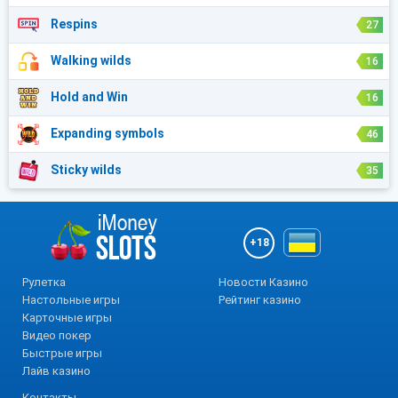
Respins
27
Walking wilds
16
Hold and Win
16
Expanding symbols
46
Sticky wilds
35
+18
Рулетка
Новости Казино
Настольные игры
Рейтинг казино
Карточные игры
Видео покер
Быстрые игры
Лайв казино
Контакты