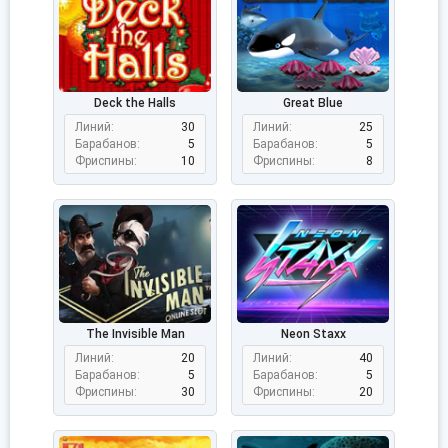
Deck the Halls
Great Blue
Линий:
30
Линий:
25
Барабанов:
5
Барабанов:
5
Фриспины:
10
Фриспины:
8
The Invisible Man
Neon Staxx
Линий:
20
Линий:
40
Барабанов:
5
Барабанов:
5
Фриспины:
30
Фриспины:
20