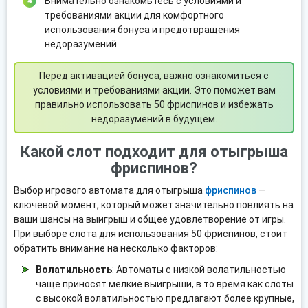
Внимательно ознакомьтесь с условиями и
требованиями акции для комфортного
использования бонуса и предотвращения
недоразумений.
Перед активацией бонуса, важно ознакомиться с
условиями и требованиями акции. Это поможет вам
правильно использовать 50 фриспинов и избежать
недоразумений в будущем.
Какой слот подходит для отыгрыша
фриспинов?
Выбор игрового автомата для отыгрыша
фриспинов
—
ключевой момент, который может значительно повлиять на
ваши шансы на выигрыш и общее удовлетворение от игры.
При выборе слота для использования 50 фриспинов, стоит
обратить внимание на несколько факторов:
Волатильность
: Автоматы с низкой волатильностью
чаще приносят мелкие выигрыши, в то время как слоты
с высокой волатильностью предлагают более крупные,