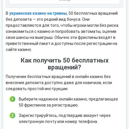
В
украинских казино на гривны
, 50 бесплатных вращений
без депозита — это редкий вид бонуса. Они
предоставляются для того, чтобы игроки могли без риска
ознакомиться с казино и попробовать автоматы, оценив
свои шансы на выигрыш. Обычно эти фриспины входят в
приветственный пакет и доступны после регистрации на
сайте казино.
Как получить 50 бесплатных
вращений?
Получение бесплатных вращений в онлайн казино без
внесения депозита доступно даже для новичков, если
следовать простой инструкции:
Выберите надежное онлайн казино, предлагающее
50 фриспинов за регистрацию.
Зарегистрируйтесь, подтвердив аккаунт через
электронную почту или номер телефона.