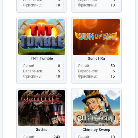
Фриспины:
10
Фриспины:
10
TNT Tumble
Sun of Ra
Линий:
0
Линий:
50
Барабанов:
5
Барабанов:
5
Фриспины:
10
Фриспины:
15
Gothic
Chimney Sweep
Линий:
243
Линий:
10