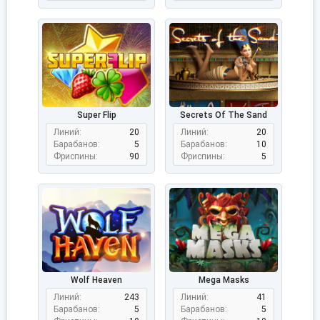
Super Flip
Secrets Of The Sand
Линий:
20
Линий:
20
Барабанов:
5
Барабанов:
10
Фриспины:
90
Фриспины:
5
Wolf Heaven
Mega Masks
Линий:
243
Линий:
41
Барабанов:
5
Барабанов:
5