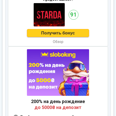
91
Получить бонус
Обзор
200% на день рождение
до 5000₴ на депозит