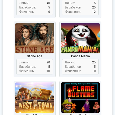
Линий:
40
Линий:
5
Барабанов:
5
Барабанов:
25
Фриспины:
0
Фриспины:
12
Stone Age
Panda Mania
Линий:
20
Линий:
25
Барабанов:
5
Барабанов:
5
Фриспины:
10
Фриспины:
10