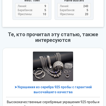
West Town
Flame Busters
Линий:
9
Линий:
243
Барабанов:
5
Барабанов:
5
Фриспины:
10
Фриспины:
20
Те, кто прочитал эту статью, также
интересуются
➤Украшения из серебра 925 пробы с гарантией
высочайшего качества
Высококачественные серебряные украшения 925 пробы и