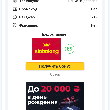
Тип бонуса:
Бонус на депозит
Промокод:
Нет
Вейджер:
x15
Фриспины:
Нет
Предоставляет:
89
Получить бонус
Обзор